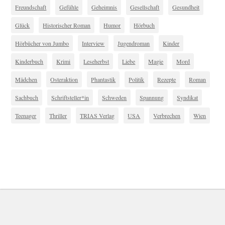
Freundschaft
Gefühle
Geheimnis
Gesellschaft
Gesundheit
Glück
Historischer Roman
Humor
Hörbuch
Hörbücher von Jumbo
Interview
Jugendroman
Kinder
Kinderbuch
Krimi
Leseherbst
Liebe
Magie
Mord
Mädchen
Osteraktion
Phantastik
Politik
Rezepte
Roman
Sachbuch
Schriftsteller*in
Schweden
Spannung
Syndikat
Teenager
Thriller
TRIAS Verlag
USA
Verbrechen
Wien