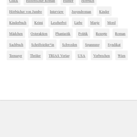
Glück
Historischer Roman
Humor
Hörbuch
Hörbücher von Jumbo
Interview
Jugendroman
Kinder
Kinderbuch
Krimi
Leseherbst
Liebe
Magie
Mord
Mädchen
Osteraktion
Phantastik
Politik
Rezepte
Roman
Sachbuch
Schriftsteller*in
Schweden
Spannung
Syndikat
Teenager
Thriller
TRIAS Verlag
USA
Verbrechen
Wien