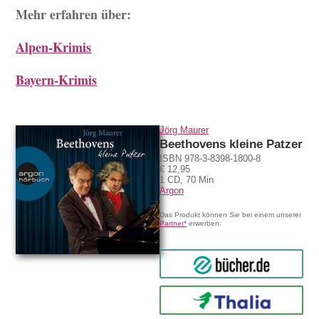
Mehr erfahren über:
Alpen-Krimis
Bayern-Krimis
Jörg Maurer
Beethovens kleine Patzer
ISBN 978-3-8398-1800-8
€ 12,95
1 CD, 70 Min
Argon
Das Produkt können Sie bei einem unserer
Partner*
erwerben:
bücher.de
Thalia