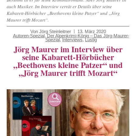
auch Musiker. Im Interview verrät er Details über seine
Kabarett-Hörbücher „Beethovens kleine Patzer“ und „Jörg
Maurer trifft Mozart“.
Von
Jörg Steinleitner
13. März 2020
Autoren-Spezial
,
Der Alpenkrimi-König – Das Jörg-Maurer-
Spezial
,
Interviews
,
Lustig
Jörg Maurer im Interview über
seine Kabarett-Hörbücher
„Beethovens kleine Patzer“ und
„Jörg Maurer trifft Mozart“