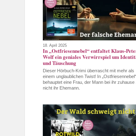
18. April 2025
In „Ostfriesennebel“ entfaltet Klaus-Pete
Wolf ein geniales Verwirrspiel um Identit
und Täuschung
Dieser Hörbuch-Krimi überrascht mit mehr als
einem unglaublichen Twist! In „Ostfriesennebel
behauptet eine Frau, der Mann bei ihr zuhause 
nicht ihr Ehemann.