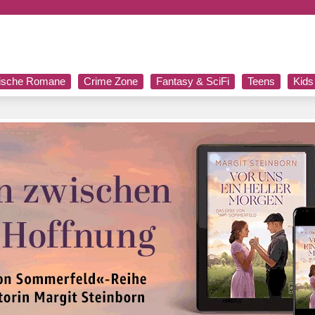
rische Romane
Crime Zone
Fantasy & SciFi
Teens
Kids