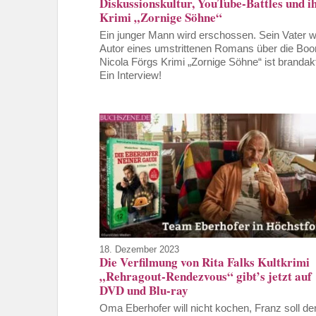
Diskussionskultur, YouTube-Battles und i
Krimi „Zornige Söhne“
Ein junger Mann wird erschossen. Sein Vater 
Autor eines umstrittenen Romans über die Boo
Nicola Förgs Krimi „Zornige Söhne“ ist brandakt
Ein Interview!
18. Dezember 2023
Die Verfilmung von Rita Falks Kultkrimi
„Rehragout-Rendezvous“ gibt’s jetzt auf
DVD und Blu-ray
Oma Eberhofer will nicht kochen, Franz soll de