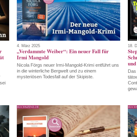
4. März 2025
18. 
r
„Verdammte Weiber“: Ein neuer Fall für
Ste
ät
Irmi Mangold
Sch
und 
Nicola Förgs neuer Irmi-Mangold-Krimi entführt uns
in die winterliche Bergwelt und zu einem
Das 
mysteriösen Todesfall auf der Skipiste.
“
täto
sei
Cont
gewa