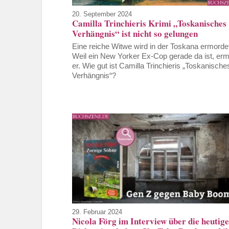
20. September 2024
Camilla Trinchieris Krimi „Toskanisches
Verhängnis“ ist nicht so gelungen
Eine reiche Witwe wird in der Toskana ermorde
Weil ein New Yorker Ex-Cop gerade da ist, ermi
er. Wie gut ist Camilla Trinchieris „Toskanische
Verhängnis“?
29. Februar 2024
Nicola Förg im Interview über die heutige