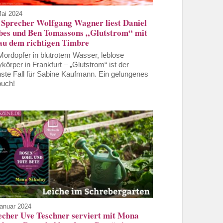
Mai 2024
 Sprecher Wolfgang Wagner liest Daniel
bes und Ben Tomassons „Glutstrom“ mit
au dem richtigen Timbre
Mordopfer in blutrotem Wasser, leblose
körper in Frankfurt – „Glutstrom“ ist der
ste Fall für Sabine Kaufmann. Ein gelungenes
uch!
Januar 2024
echer Uve Teschner serviert mit Mona