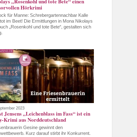
olays „Rosenkohl und tote Bete“ einen
orvollen Hörkrimi
ck für Manne: Schrebergartennachbar Kalle
t tot im Beet! Die Ermittlungen in Mona Nikolays
uch „Rosenkohl und tote Bete“, gestalten sich
g.
eptember 2023
t Jensens „Leichenblass im Fass“ ist ein
y-Krimi aus Norddeutschland
senbrauerin Gesine gewinnt den
wettbewerb. Kurz darauf stirbt ihr Konkurrent.