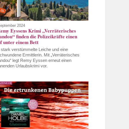
September 2024
Remy Eyssens Krimi „Verräterisches
ndou“ finden die Polizeikräfte einen
f unter einem Bett
 stark verstümmelte Leiche und eine
chwundene Ermittlerin. Mit „Verräterisches
ndou“ legt Remy Eyssen erneut einen
nenden Urlaubskrimi vor.