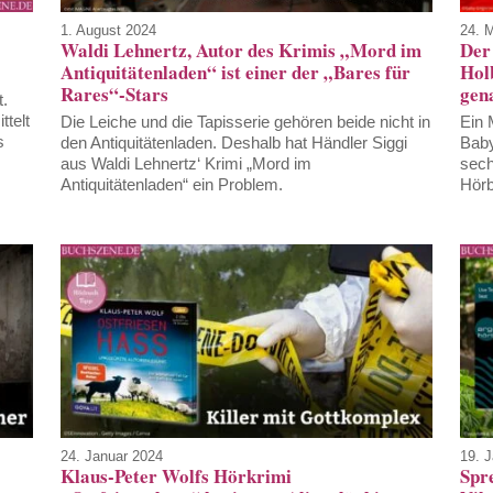
24. 
1. August 2024
Der
Waldi Lehnertz, Autor des Krimis „Mord im
Hol
Antiquitätenladen“ ist einer der „Bares für
gen
Rares“-Stars
t.
ttelt
Ein 
Die Leiche und die Tapisserie gehören beide nicht in
s
Baby
den Antiquitätenladen. Deshalb hat Händler Siggi
sech
aus Waldi Lehnertz‘ Krimi „Mord im
Hörb
Antiquitätenladen“ ein Problem.
24. Januar 2024
19. 
Klaus-Peter Wolfs Hörkrimi
Spr