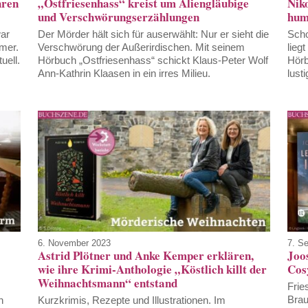
hren
„Ostfriesenhass“ kreist um Aliengläubige
Nik
und Verschwörungserzählungen
hum
war
Der Mörder hält sich für auserwählt: Nur er sieht die
Scho
mer.
Verschwörung der Außerirdischen. Mit seinem
lieg
uell.
Hörbuch „Ostfriesenhass“ schickt Klaus-Peter Wolf
Hörb
Ann-Kathrin Klaasen in ein irres Milieu.
lusti
6. November 2023
7. S
Astrid Plötner und Anke Kemper erklären,
Joos
wie ihre Krimi-Anthologie „Köstlich killt der
Cos
Weihnachtsmann“ entstand
Frie
Brau
n
Kurzkrimis, Rezepte und Illustrationen. Im