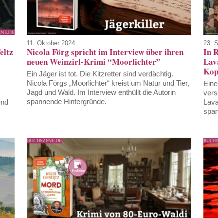
11. Oktober 2024
23. 
eltz
Nicola Förg spricht im Interview über ihren
In 
neuen Weinzirl-Krimi “Moorlichter”
Lava
Kop
Ein Jäger ist tot. Die Kitzretter sind verdächtig.
Nicola Förgs „Moorlichter“ kreist um Natur und Tier,
Eine
Jagd und Wald. Im Interview enthüllt die Autorin
vers
spannende Hintergründe.
und
Lava
span