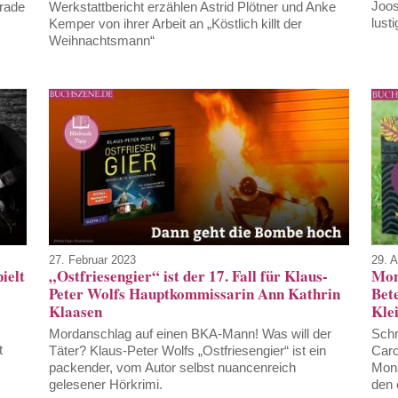
Joos
rade
Werkstattbericht erzählen Astrid Plötner und Anke
lusti
Kemper von ihrer Arbeit an „Köstlich killt der
Weihnachtsmann“
27. Februar 2023
29. A
ielt
„Ostfriesengier“ ist der 17. Fall für Klaus-
Mon
Peter Wolfs Hauptkommissarin Ann Kathrin
Bete
Klaasen
Kle
Mordanschlag auf einen BKA-Mann! Was will der
Schr
t
Täter? Klaus-Peter Wolfs „Ostfriesengier“ ist ein
Caro
packender, vom Autor selbst nuancenreich
Mona
gelesener Hörkrimi.
den 