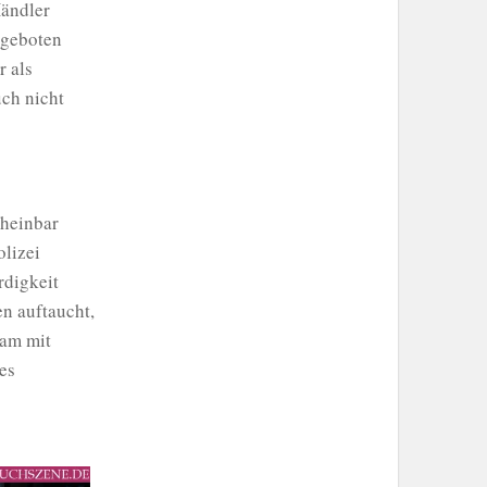
Händler
tgeboten
r als
uch nicht
cheinbar
olizei
rdigkeit
en auftaucht,
sam mit
es