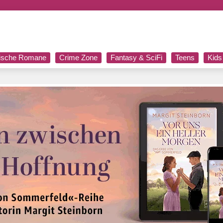
rische Romane
Crime Zone
Fantasy & SciFi
Teens
Kids