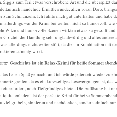
. Siggis zum Teil etwas verschrobene Art und die überspitzt dar
ilettantisch handelnde Ermittlerrunde, allen voran Doro, bringe
r zum Schmunzeln. Ich fühlte mich gut unterhalten und habe d
n, allerdings war der Krimi bei weitem nicht so humorvoll, wie 
ele Witze und humorvolle Szenen wirkten etwas zu gewollt und 
r Großteil der Handlung sehr unglaubwürdig und alles andere a
 was allerdings nicht weiter stört, da dies in Kombination mit de
rakteren stimmig wirkt.
rtz‘ Geschichte ist ein Relax-Krimi für heiße Sommerabend
 das Lesen Spaß gemacht und ich würde jederzeit wieder zu ei
hnertz greifen, da es ein kurzweiliges Lesevergnügen ist, das 
it erfordert, noch Tiefgründiges bietet. Die Auflösung hat mir
tiquitätenladen“ ist der perfekte Krimi für heiße Sommeraben
u viel grübeln, sinnieren und nachdenken, sondern einfach nur