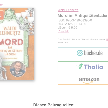
be
Waldi Lehnertz
Mord im Antiquitätenlade
ISBN 978-3-499-01398-0
303 Seiten
€ 13,00
eBook: € 9,99
Rowohlt
Das Produkt können Sie bei einem unserer
P
erwerben:
bücher.de
Thalia
amazon
Diesen Beitrag teilen: