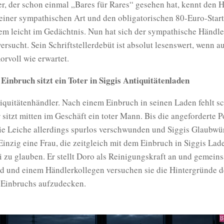
r, der schon einmal „Bares für Rares“ gesehen hat, kennt den 
seiner sympathischen Art und den obligatorischen 80-Euro-Star
nem leicht im Gedächtnis. Nun hat sich der sympathische Händle
ersucht. Sein Schriftstellerdebüt ist absolut lesenswert, wenn a
rvoll wie erwartet.
Einbruch sitzt ein Toter in Siggis Antiquitätenladen
tiquitätenhändler. Nach einem Einbruch in seinen Laden fehlt s
r sitzt mitten im Geschäft ein toter Mann. Bis die angeforderte P
die Leiche allerdings spurlos verschwunden und Siggis Glaubwü
 Einzig eine Frau, die zeitgleich mit dem Einbruch in Siggis Lad
i zu glauben. Er stellt Doro als Reinigungskraft an und gemein
d und einem Händlerkollegen versuchen sie die Hintergründe d
 Einbruchs aufzudecken.