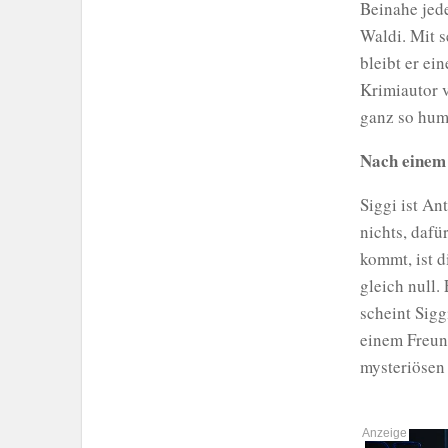
Beinahe jede
Waldi. Mit 
bleibt er ei
Krimiautor v
ganz so humo
Nach einem 
Siggi ist An
nichts, dafü
kommt, ist 
gleich null.
scheint Sigg
einem Freun
mysteriösen