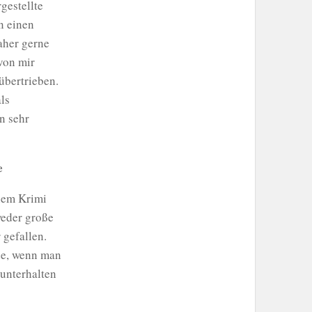
gestellte
n einen
aher gerne
von mir
übertrieben.
ls
n sehr
e
nem Krimi
weder große
 gefallen.
de, wenn man
 unterhalten