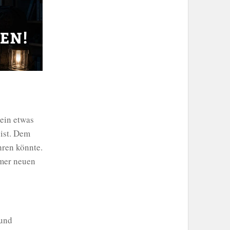
 ein etwas
ist. Dem
hren könnte.
mmer neuen
 und