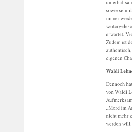
unterhaltsam
sowie sehr d
immer wiede
weitergelese
erwartet. Vi
Zudem ist de
authentisch,
eigenen Cha
Waldi Lehne
Dennoch hat
von Waldi Le
Aufmerksamke
„Mord im An
nicht mehr z
werden will.