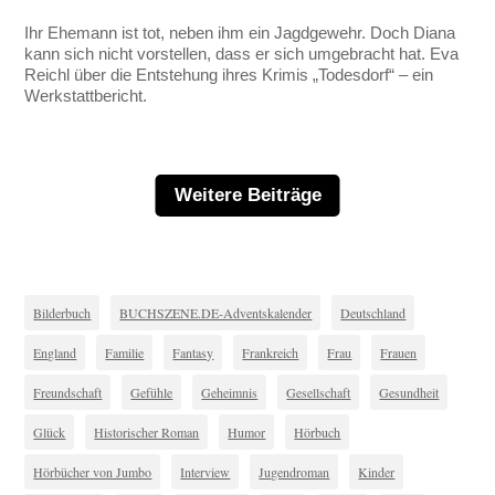
Ihr Ehemann ist tot, neben ihm ein Jagdgewehr. Doch Diana
kann sich nicht vorstellen, dass er sich umgebracht hat. Eva
Reichl über die Entstehung ihres Krimis „Todesdorf“ – ein
Werkstattbericht.
Weitere Beiträge
Bilderbuch
BUCHSZENE.DE-Adventskalender
Deutschland
England
Familie
Fantasy
Frankreich
Frau
Frauen
Freundschaft
Gefühle
Geheimnis
Gesellschaft
Gesundheit
Glück
Historischer Roman
Humor
Hörbuch
Hörbücher von Jumbo
Interview
Jugendroman
Kinder