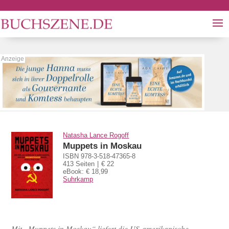
Natasha Lance Rogoff
Muppets in Moskau
ISBN 978-3-518-47365-8
413 Seiten
€ 22
eBook: € 18,99
Suhrkamp
Mit „Muppets in Moskau“ liefert die US-amerikanische