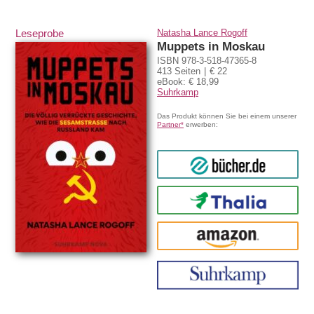
Leseprobe
Natasha Lance Rogoff
Muppets in Moskau
ISBN 978-3-518-47365-8
413 Seiten
€ 22
eBook: € 18,99
Suhrkamp
Das Produkt können Sie bei einem unserer
Partner*
erwerben:
bücher.de
Thalia
amazon