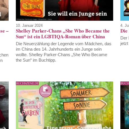
10. Januar 2024
4. Ju
sse –
Shelley Parker-Chans „She Who Became the
Die
Sun“ ist ein LGBTIQA-Roman über China
Der 
jetz
Die Neuerzählung der Legende vom Mädchen, das
im China des 14. Jahrhunderts ein Junge sein
wollte. Shelley Parker-Chans „She Who Became
schen
the Sun“ im Buchtipp.
rn