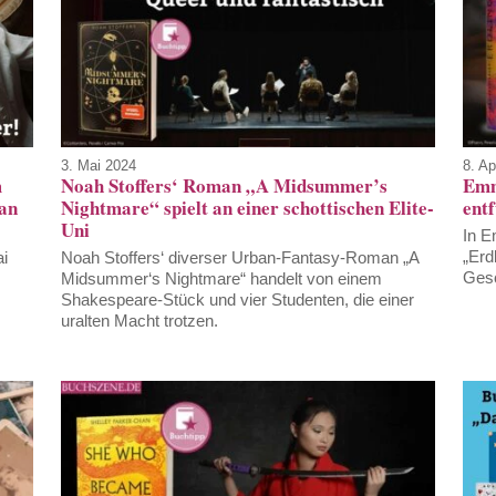
3. Mai 2024
8. Ap
Noah Stoffers‘ Roman „A Midsummer’s
Emm
m
Nightmare“ spielt an einer schottischen Elite-
entf
man
Uni
In E
„Erd
Noah Stoffers‘ diverser Urban-Fantasy-Roman „A
ai
Gesc
Midsummer‘s Nightmare“ handelt von einem
Shakespeare-Stück und vier Studenten, die einer
uralten Macht trotzen.