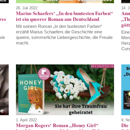
26. Juli 2022
14. J
Marius Schaefers‘ „In den buntesten Farben“
Ann
res
ist ein queerer Roman aus Deutschland
„Th
gött
Mit seinem Roman „In den buntesten Farben“
erzählt Marius Schaefers die Geschichte eine
Eine
wie
queere, sommerliche Liebesgeschichte, die Freude
Meng
macht.
Herz
Curs
1. April 2022
9. N
Morgan Rogers‘ Roman „Honey Girl“
Die