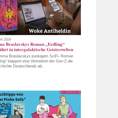
ril 2024
a Braslavskys Roman „Erdling“
ührt in intergalaktische Geisteswelten
mma Braslavskys punkigem SciFi- Roman
ling“ klappert eine Vertreterin der Gen Z die
hichte Deutschlands ab.