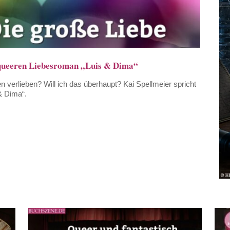
n queeren Liebesroman „Luis & Dima“
n verlieben? Will ich das überhaupt? Kai Spellmeier spricht
& Dima“.