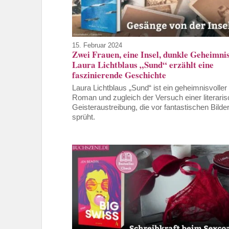
15. Februar 2024
Zwei Frauen, eine Insel, dunkle Geheimni
Laura Lichtblaus „Sund“ erzählt eine
faszinierende Geschichte
Laura Lichtblaus „Sund“ ist ein geheimnisvoller
Roman und zugleich der Versuch einer literari
Geisteraustreibung, die vor fantastischen Bilde
sprüht.