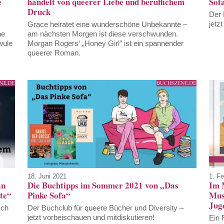
e
handelt von queerer Liebe und beruflichem
Sof
Druck
Der 
jetz
Grace heiratet eine wunderschöne Unbekannte –
ne
am nächsten Morgen ist diese verschwunden.
wule
Morgan Rogers‘ „Honey Girl” ist ein spannender
queerer Roman.
18. Juni 2021
1. Fe
an
Die Buchtipps im Sommer 2021 von „Das
Im 
te“
Pinke Sofa“
Mus
Jug
sch
Der Buchclub für queere Bücher und Diversity –
jetzt vorbeischauen und mitdiskutieren!
Ein 