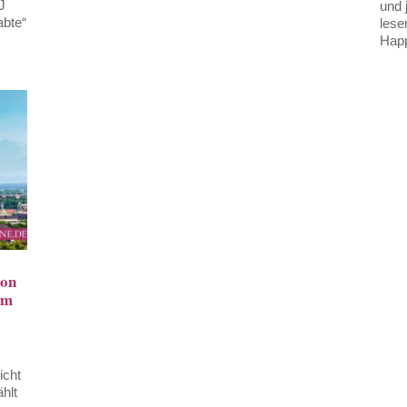
J
und 
abte“
lese
Happ
von
em
icht
hlt