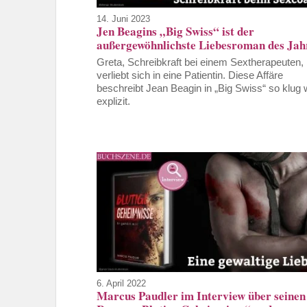
14. Juni 2023
Jen Beagins „Big Swiss“ ist der
außergewöhnlichste Liebesroman des Jah
Greta, Schreibkraft bei einem Sextherapeuten,
verliebt sich in eine Patientin. Diese Affäre
beschreibt Jean Beagin in „Big Swiss“ so klug 
explizit.
6. April 2022
Marcus Paudler im Interview über seinen