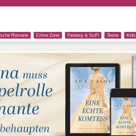
rische Romane
Crime Zone
Fantasy & SciFi
Teens
Kids