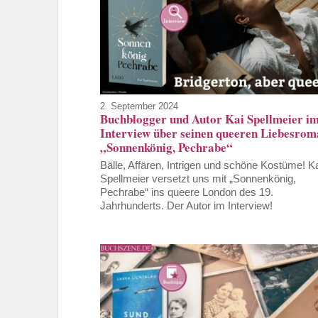
2. September 2024
Buchblogger und Autor Kai Spellmeier i
Interview über seinen queeren Liebesro
„Sonnenkönig, Pechrabe“
Bälle, Affären, Intrigen und schöne Kostüme! K
Spellmeier versetzt uns mit „Sonnenkönig,
Pechrabe“ ins queere London des 19.
Jahrhunderts. Der Autor im Interview!