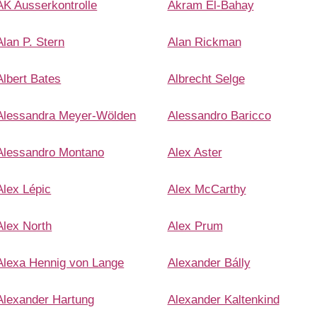
AK Ausserkontrolle
Akram El-Bahay
Alan P. Stern
Alan Rickman
Albert Bates
Albrecht Selge
Alessandra Meyer-Wölden
Alessandro Baricco
Alessandro Montano
Alex Aster
Alex Lépic
Alex McCarthy
Alex North
Alex Prum
Alexa Hennig von Lange
Alexander Bálly
Alexander Hartung
Alexander Kaltenkind