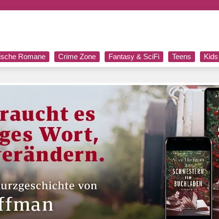
rische Romane
Crime Zone
Fantasy & SciFi
Teens
Kids