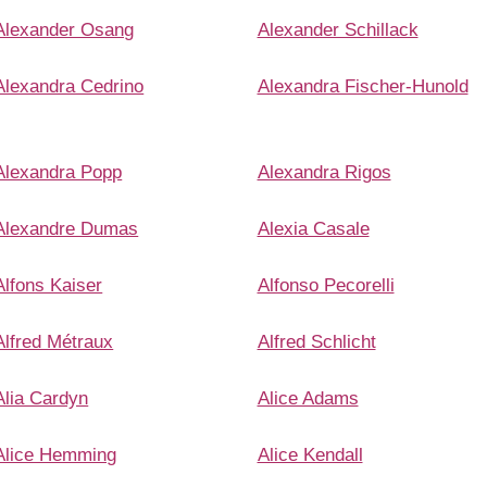
Alexander Osang
Alexander Schillack
Alexandra Cedrino
Alexandra Fischer-Hunold
Alexandra Popp
Alexandra Rigos
Alexandre Dumas
Alexia Casale
Alfons Kaiser
Alfonso Pecorelli
Alfred Métraux
Alfred Schlicht
Alia Cardyn
Alice Adams
Alice Hemming
Alice Kendall