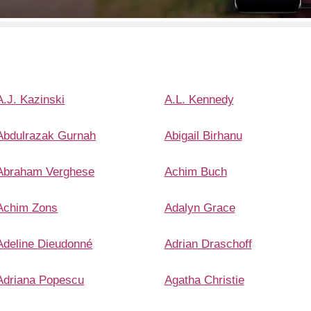
A.J. Kazinski
A.L. Kennedy
Abdulrazak Gurnah
Abigail Birhanu
Abraham Verghese
Achim Buch
Achim Zons
Adalyn Grace
Adeline Dieudonné
Adrian Draschoff
Adriana Popescu
Agatha Christie