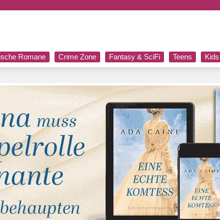
rische Romane
Crime Zone
Fantasy & SciFi
Teens
Kids