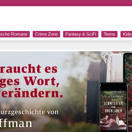
rische Romane
Crime Zone
Fantasy & SciFi
Teens
Kids