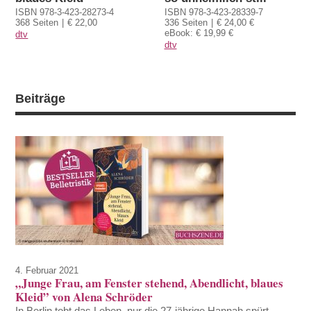
ISBN 978-3-423-28339-7
ISBN 978-3-423-28273-4
336 Seiten
€ 24,00 €
368 Seiten
€ 22,00
eBook: € 19,99 €
dtv
dtv
Beiträge
4. Februar 2021
„Junge Frau, am Fenster stehend, Abendlicht, blaues
Kleid” von Alena Schröder
In Berlin tobt das Leben, nur die 27-jährige Hannah spürt,