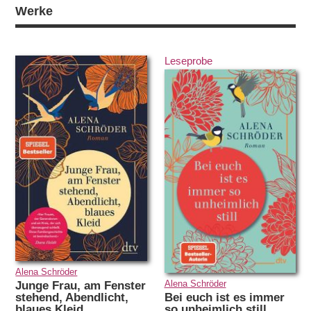
Werke
Leseprobe
Alena Schröder
Alena Schröder
Junge Frau, am Fenster
Bei euch ist es immer
stehend, Abendlicht,
so unheimlich still
blaues Kleid