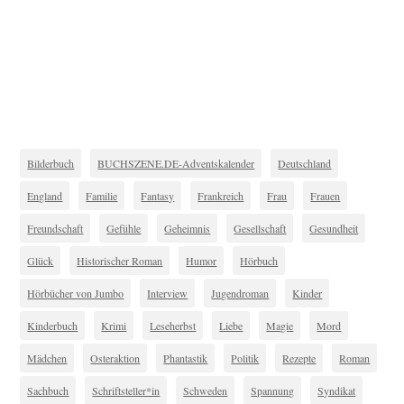
Bilderbuch
BUCHSZENE.DE-Adventskalender
Deutschland
England
Familie
Fantasy
Frankreich
Frau
Frauen
Freundschaft
Gefühle
Geheimnis
Gesellschaft
Gesundheit
Glück
Historischer Roman
Humor
Hörbuch
Hörbücher von Jumbo
Interview
Jugendroman
Kinder
Kinderbuch
Krimi
Leseherbst
Liebe
Magie
Mord
Mädchen
Osteraktion
Phantastik
Politik
Rezepte
Roman
Sachbuch
Schriftsteller*in
Schweden
Spannung
Syndikat