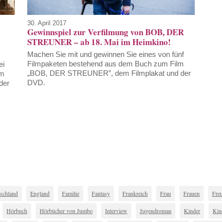
30. April 2017
Gewinnspiel zur Verfilmung von BOB, DER
STREUNER – ab 18. Mai im Heimkino!
Machen Sie mit und gewinnen Sie eines von fünf
Filmpaketen bestehend aus dem Buch zum Film
ei
„BOB, DER STREUNER”, dem Filmplakat und der
lm
DVD.
der
schland
England
Familie
Fantasy
Frankreich
Frau
Frauen
Fre
Hörbuch
Hörbücher von Jumbo
Interview
Jugendroman
Kinder
Kin