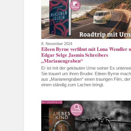
8. November 2024
Eileen Byrne verfilmt mit Luna Wendler 
Edgar Selge Jasmin Schreibers
„Marianengraben“
Er ist mit der geklauten Urne seiner Ex unterw
Sie trauert um ihren Bruder. Eileen Byrne mach
aus „Marianengraben“ einen traurigen Film, der
einen ständig zum Lachen bringt.