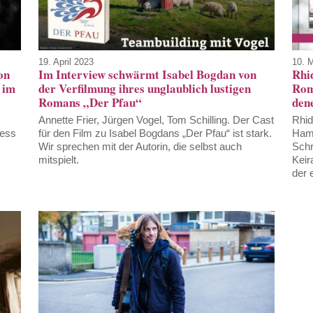
19. April 2023
10. 
on
Im Interview schwärmt Isabel Bogdan von
Rhi
 im
der Verfilmung ihres unglaublich lustigen
Rom
Romans „Der Pfau“
den
Annette Frier, Jürgen Vogel, Tom Schilling. Der Cast
Rhid
iess
für den Film zu Isabel Bogdans „Der Pfau“ ist stark.
Hamb
Wir sprechen mit der Autorin, die selbst auch
Schr
mitspielt.
Keir
der 