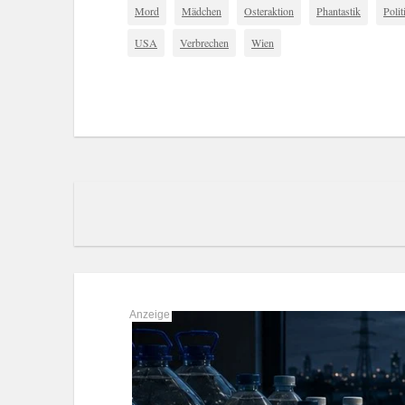
Mord
Mädchen
Osteraktion
Phantastik
Polit
USA
Verbrechen
Wien