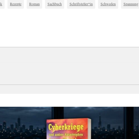
ik
Rezepte
Roman
Sachbuch
Schriftsteller*in
Schweden
Spannung