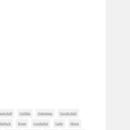
undschaft
Gefühle
Geheimnis
Gesellschaft
derbuch
Krimi
Leseherbst
Liebe
Magie