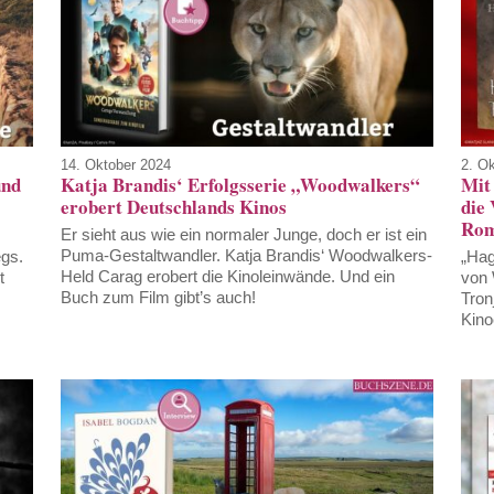
14. Oktober 2024
2. O
und
Katja Brandis‘ Erfolgsserie „Woodwalkers“
Mit
erobert Deutschlands Kinos
die
Rom
Er sieht aus wie ein normaler Junge, doch er ist ein
Puma-Gestaltwandler. Katja Brandis‘ Woodwalkers-
egs.
„Hag
Held Carag erobert die Kinoleinwände. Und ein
t
von 
Buch zum Film gibt’s auch!
Tron
Kino