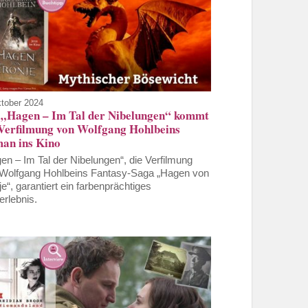
ktober 2024
 „Hagen – Im Tal der Nibelungen“ kommt
 Verfilmung von Wolfgang Hohlbeins
an ins Kino
en – Im Tal der Nibelungen“, die Verfilmung
Wolfgang Hohlbeins Fantasy-Saga „Hagen von
je“, garantiert ein farbenprächtiges
erlebnis.