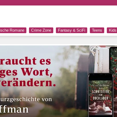
rische Romane
Crime Zone
Fantasy & SciFi
Teens
Kids