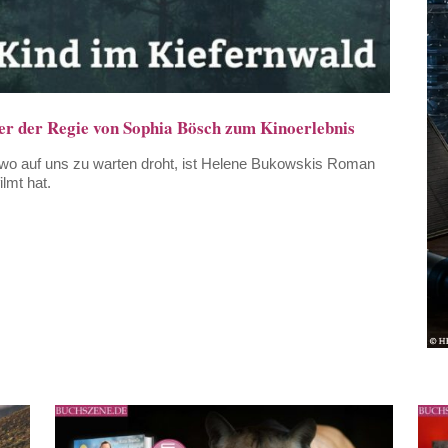
er der Regie von Sophia Bösch zum Kinoerlebnis
endwo auf uns zu warten droht, ist Helene Bukowskis Roman
lmt hat.