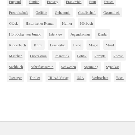
England
Familie
Fantasy
Frankreich
Frau
Frauen
Freundschaft
Gefühle
Geheimnis
Gesellschaft
Gesundheit
Glück
Historischer Roman
Humor
Hörbuch
Hörbücher von Jumbo
Interview
Jugendroman
Kinder
Kinderbuch
Krimi
Leseherbst
Liebe
Magie
Mord
Mädchen
Osteraktion
Phantastik
Politik
Rezepte
Roman
Sachbuch
Schriftsteller*in
Schweden
Spannung
Syndikat
Teenager
Thriller
TRIAS Verlag
USA
Verbrechen
Wien