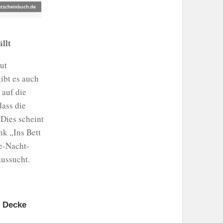
llt
ut
gibt es auch
 auf die
dass die
 Dies scheint
nk „Ins Bett
te-Nacht-
ussucht.
e Decke