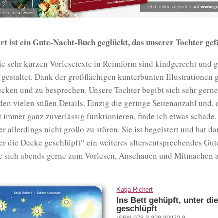
rt ist ein Gute-Nacht-Buch geglückt, das unserer Tochter gefä
e sehr kurzen Vorlesetexte in Reimform sind kindgerecht und g
 gestaltet. Dank der großflächigen kunterbunten Illustrationen 
ecken und zu besprechen. Unsere Tochter begibt sich sehr gerne
en vielen süßen Details. Einzig die geringe Seitenanzahl und, 
t immer ganz zuverlässig funktionieren, finde ich etwas schade.
r allerdings nicht großo zu stören. Sie ist begeistert und hat da
er die Decke geschlüpft“ ein weiteres altersentsprechendes Gu
ie sich abends gerne zum Vorlesen, Anschauen und Mitmachen a
Katja Richert
Ins Bett gehüpft, unter di
geschlüpft