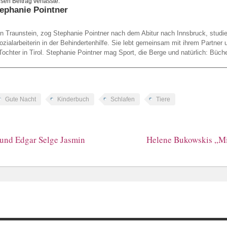
ephanie Pointner
n Traunstein, zog Stephanie Pointner nach dem Abitur nach Innsbruck, studier
ozialarbeiterin in der Behindertenhilfe. Sie lebt gemeinsam mit ihrem Partner u
chter in Tirol. Stephanie Pointner mag Sport, die Berge und natürlich: Büche
Gute Nacht
Kinderbuch
Schlafen
Tiere
 und Edgar Selge Jasmin
Helene Bukowskis „Mi