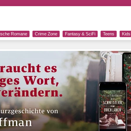
rische Romane
Crime Zone
Fantasy & SciFi
Teens
Kids