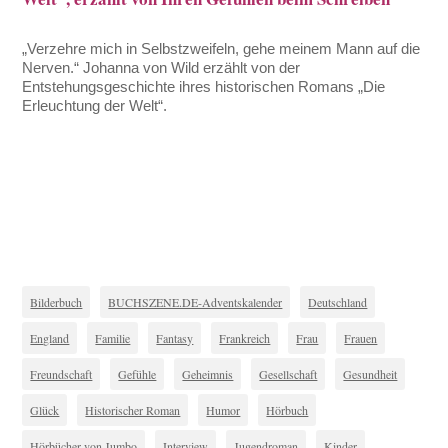
„Verzehre mich in Selbstzweifeln, gehe meinem Mann auf die
Nerven.“ Johanna von Wild erzählt von der
Entstehungsgeschichte ihres historischen Romans „Die
Erleuchtung der Welt“.
Bilderbuch
BUCHSZENE.DE-Adventskalender
Deutschland
England
Familie
Fantasy
Frankreich
Frau
Frauen
Freundschaft
Gefühle
Geheimnis
Gesellschaft
Gesundheit
Glück
Historischer Roman
Humor
Hörbuch
Hörbücher von Jumbo
Interview
Jugendroman
Kinder