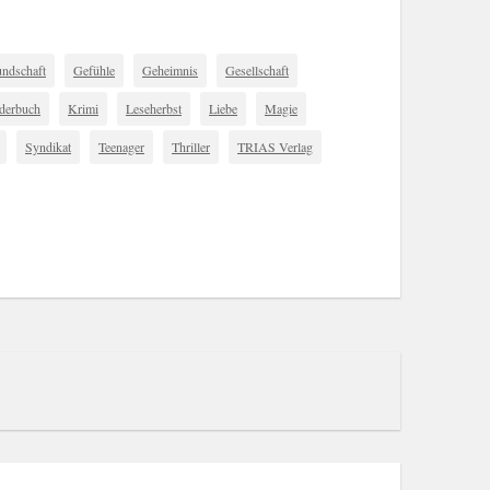
undschaft
Gefühle
Geheimnis
Gesellschaft
derbuch
Krimi
Leseherbst
Liebe
Magie
Syndikat
Teenager
Thriller
TRIAS Verlag