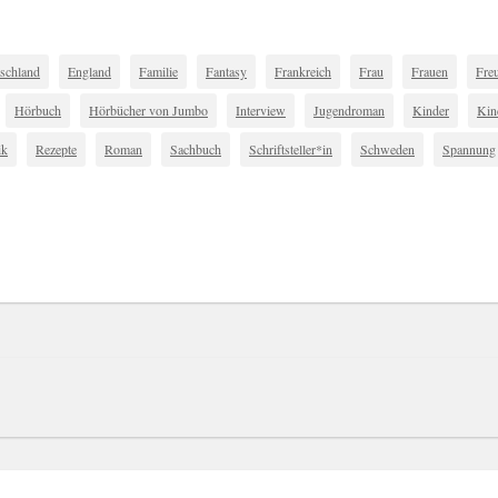
schland
England
Familie
Fantasy
Frankreich
Frau
Frauen
Fre
Hörbuch
Hörbücher von Jumbo
Interview
Jugendroman
Kinder
Kin
ik
Rezepte
Roman
Sachbuch
Schriftsteller*in
Schweden
Spannung