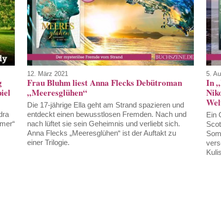
12. März 2021
5. A
g
Frau Bluhm liest Anna Flecks Debütroman
In 
iel
„Meeresglühen“
Nik
Welt
Die 17-jährige Ella geht am Strand spazieren und
dra
entdeckt einen bewusstlosen Fremden. Nach und
Ein 
mmer“
nach lüftet sie sein Geheimnis und verliebt sich.
Scot
Anna Flecks „Meeresglühen“ ist der Auftakt zu
Somm
einer Trilogie.
vers
Kuli