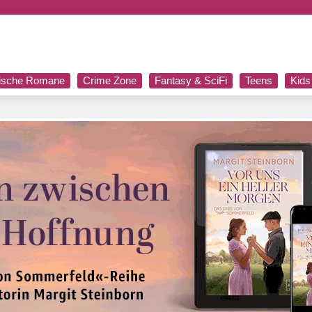
rische Romane
Crime Zone
Fantasy & SciFi
Teens
Kids