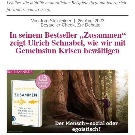
Lektüre, die mithilfe erstaunlicher Beispiele dazu motiviert, sich
für andere einzusetzen.
Von
Jörg Steinleitner
26. April 2023
Bestseller-Check
,
Zur Debatte
In seinem Bestseller „Zusammen“
zeigt Ulrich Schnabel, wie wir mit
Gemeinsinn Krisen bewältigen