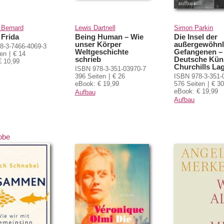
 Bernard
Lewis Dartnell
Simon Parkin
 Frida
Being Human – Wie
Die Insel der
unser Körper
außergewöhnl
8-3-7466-4069-3
Weltgeschichte
Gefangenen –
ten
€ 14
schrieb
Deutsche Küns
€ 10,99
Churchills La
ISBN 978‑3‑351‑03970‑7
396 Seiten
€ 26
ISBN 978-3-351-
eBook: € 19,99
576 Seiten
€ 30
eBook: € 19,99
Aufbau
Aufbau
obe