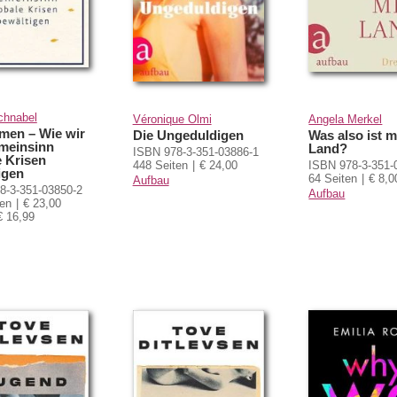
chnabel
Véronique Olmi
Angela Merkel
en – Wie wir
Die Ungeduldigen
Was also ist 
meinsinn
Land?
ISBN 978-3-351-03886-1
e Krisen
448 Seiten
€ 24,00
ISBN 978-3-351-
igen
64 Seiten
€ 8,0
Aufbau
8-3-351-03850-2
Aufbau
ten
€ 23,00
€ 16,99