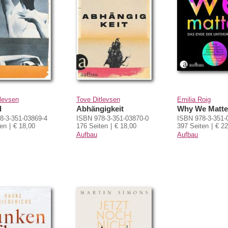
levsen
Tove Ditlevsen
Emilia Roig
d
Abhängigkeit
Why We Matte
8-3-351-03869-4
ISBN 978-3-351-03870-0
ISBN 978-3-351-
ten
€ 18,00
176 Seiten
€ 18,00
397 Seiten
€ 22
Aufbau
Aufbau