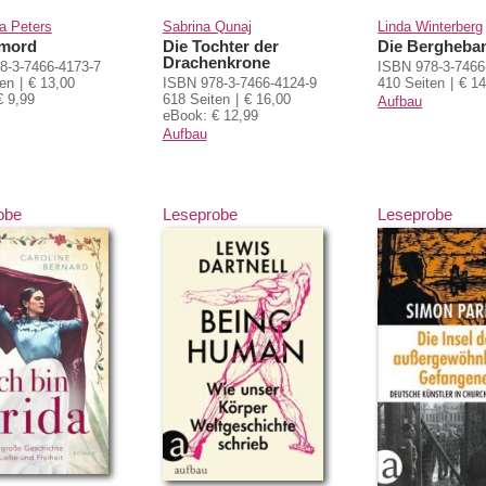
a Peters
Sabrina Qunaj
Linda Winterberg
emord
Die Tochter der
Die Bergheb
Drachenkrone
8-3-7466-4173-7
ISBN 978-3-7466
ten
€ 13,00
ISBN 978-3-7466-4124-9
410 Seiten
€ 14
€ 9,99
618 Seiten
€ 16,00
Aufbau
eBook: € 12,99
Aufbau
obe
Leseprobe
Leseprobe