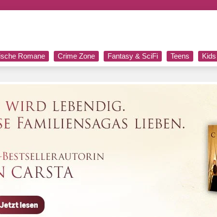
rische Romane
Crime Zone
Fantasy & SciFi
Teens
Kids