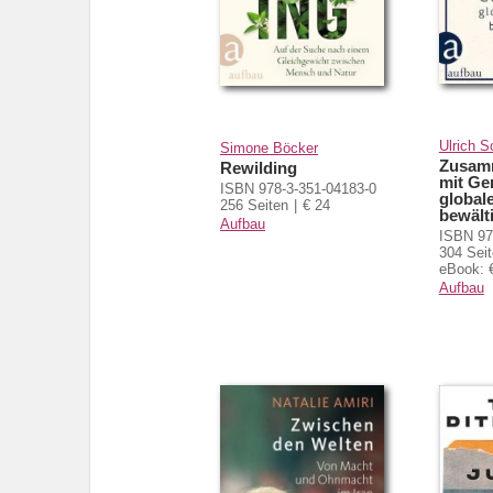
Ulrich S
Simone Böcker
Zusamm
Rewilding
mit Ge
ISBN 978-3-351-04183-0
global
256 Seiten
€ 24
bewält
Aufbau
ISBN 97
304 Sei
eBook: 
Aufbau