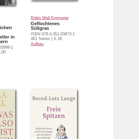
Robin Wall Kimmerer
Geflochtenes
ichen
Süßgras
ISBN 978-3-351-03873-1
tler in
461 Seiten
€ 28
gern
Aufbau
03998-1
,00