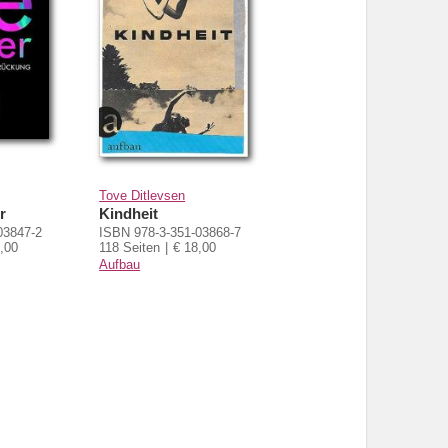
Tove Ditlevsen
r
Kindheit
03847-2
ISBN 978-3-351-03868-7
,00
118 Seiten
€ 18,00
Aufbau