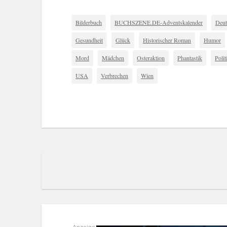
Bilderbuch
BUCHSZENE.DE-Adventskalender
Deut
Gesundheit
Glück
Historischer Roman
Humor
Mord
Mädchen
Osteraktion
Phantastik
Polit
USA
Verbrechen
Wien