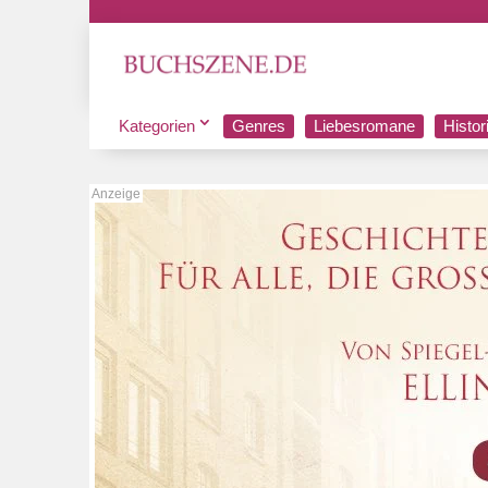
Kategorien
Genres
Liebesromane
Histo