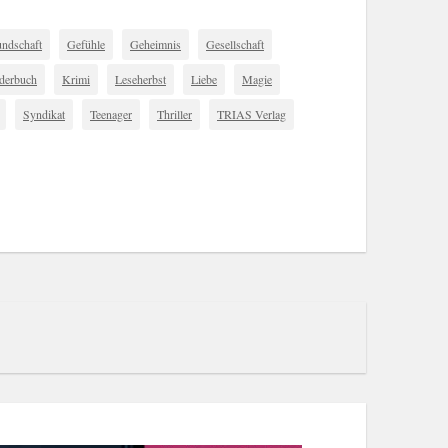
undschaft
Gefühle
Geheimnis
Gesellschaft
derbuch
Krimi
Leseherbst
Liebe
Magie
Syndikat
Teenager
Thriller
TRIAS Verlag