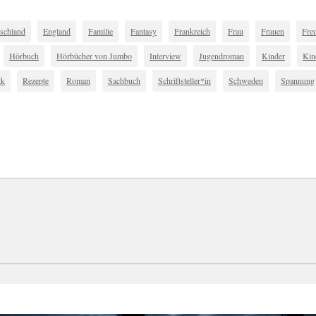
schland
England
Familie
Fantasy
Frankreich
Frau
Frauen
Fre
Hörbuch
Hörbücher von Jumbo
Interview
Jugendroman
Kinder
Kin
ik
Rezepte
Roman
Sachbuch
Schriftsteller*in
Schweden
Spannung