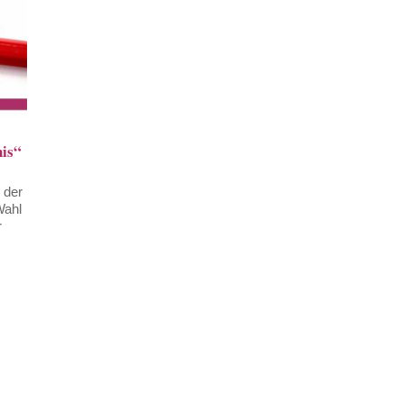
nis“
 der
Wahl
r