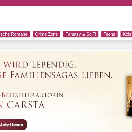
rische Romane
Crime Zone
Fantasy & SciFi
Teens
Kids