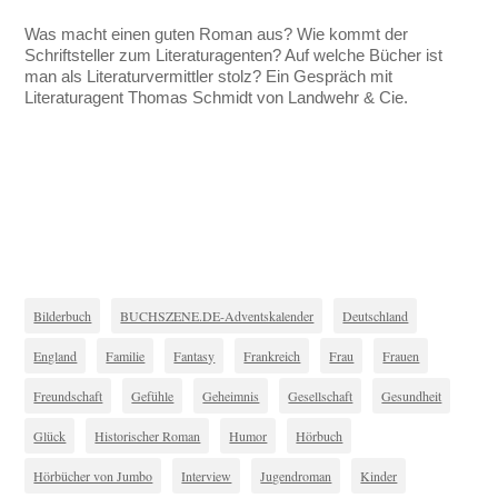
Was macht einen guten Roman aus? Wie kommt der
Schriftsteller zum Literaturagenten? Auf welche Bücher ist
man als Literaturvermittler stolz? Ein Gespräch mit
Literaturagent Thomas Schmidt von Landwehr & Cie.
Bilderbuch
BUCHSZENE.DE-Adventskalender
Deutschland
England
Familie
Fantasy
Frankreich
Frau
Frauen
Freundschaft
Gefühle
Geheimnis
Gesellschaft
Gesundheit
Glück
Historischer Roman
Humor
Hörbuch
Hörbücher von Jumbo
Interview
Jugendroman
Kinder