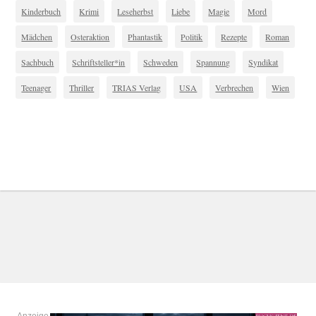
Kinderbuch
Krimi
Leseherbst
Liebe
Magie
Mord
Mädchen
Osteraktion
Phantastik
Politik
Rezepte
Roman
Sachbuch
Schriftsteller*in
Schweden
Spannung
Syndikat
Teenager
Thriller
TRIAS Verlag
USA
Verbrechen
Wien