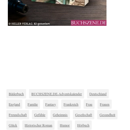
Bilderbuch
BUCHSZENE.DE-Adventskalender
Deutschland
England
Familie
Fantasy
Frankreich
Frau
Frauen
Freundschaft
Gefühle
Geheimnis
Gesellschaft
Gesundheit
Glück
Historischer Roman
Humor
Hörbuch