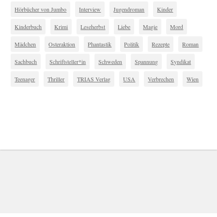
Hörbücher von Jumbo
Interview
Jugendroman
Kinder
Kinderbuch
Krimi
Leseherbst
Liebe
Magie
Mord
Mädchen
Osteraktion
Phantastik
Politik
Rezepte
Roman
Sachbuch
Schriftsteller*in
Schweden
Spannung
Syndikat
Teenager
Thriller
TRIAS Verlag
USA
Verbrechen
Wien