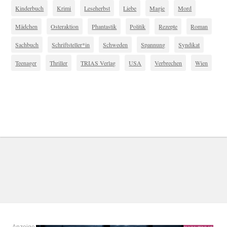
Kinderbuch
Krimi
Leseherbst
Liebe
Magie
Mord
Mädchen
Osteraktion
Phantastik
Politik
Rezepte
Roman
Sachbuch
Schriftsteller*in
Schweden
Spannung
Syndikat
Teenager
Thriller
TRIAS Verlag
USA
Verbrechen
Wien