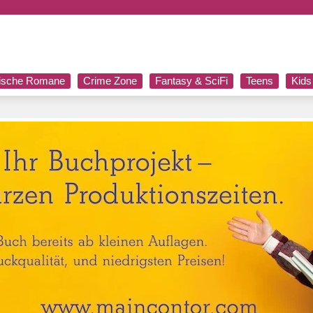
rische Romane
Crime Zone
Fantasy & SciFi
Teens
Kids