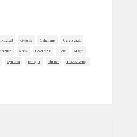
undschaft
Gefühle
Geheimnis
Gesellschaft
derbuch
Krimi
Leseherbst
Liebe
Magie
Syndikat
Teenager
Thriller
TRIAS Verlag