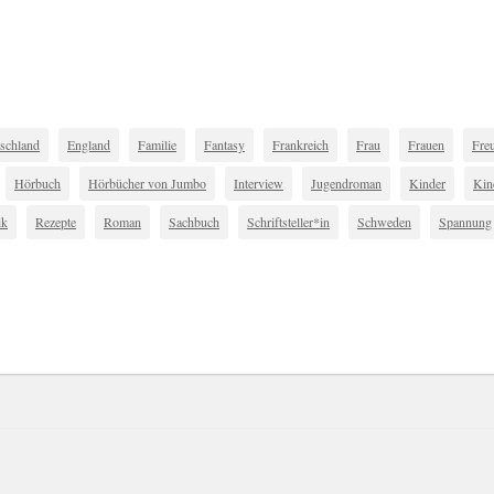
schland
England
Familie
Fantasy
Frankreich
Frau
Frauen
Fre
Hörbuch
Hörbücher von Jumbo
Interview
Jugendroman
Kinder
Kin
ik
Rezepte
Roman
Sachbuch
Schriftsteller*in
Schweden
Spannung