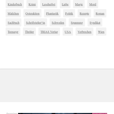
Kinderbuch
Krimi
Leseherbst
Liebe
Magie
Mord
Mädchen
Osteraktion
Phantastik
Politik
Rezepte
Roman
Sachbuch
Schriftsteller*in
Schweden
Spannung
Syndikat
Teenager
Thriller
TRIAS Verlag
USA
Verbrechen
Wien