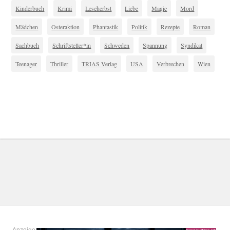
Kinderbuch
Krimi
Leseherbst
Liebe
Magie
Mord
Mädchen
Osteraktion
Phantastik
Politik
Rezepte
Roman
Sachbuch
Schriftsteller*in
Schweden
Spannung
Syndikat
Teenager
Thriller
TRIAS Verlag
USA
Verbrechen
Wien