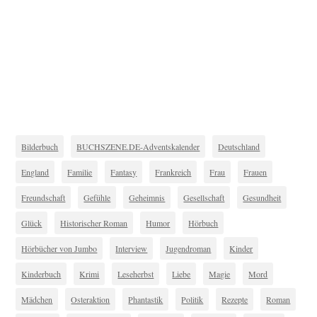
Bilderbuch
BUCHSZENE.DE-Adventskalender
Deutschland
England
Familie
Fantasy
Frankreich
Frau
Frauen
Freundschaft
Gefühle
Geheimnis
Gesellschaft
Gesundheit
Glück
Historischer Roman
Humor
Hörbuch
Hörbücher von Jumbo
Interview
Jugendroman
Kinder
Kinderbuch
Krimi
Leseherbst
Liebe
Magie
Mord
Mädchen
Osteraktion
Phantastik
Politik
Rezepte
Roman