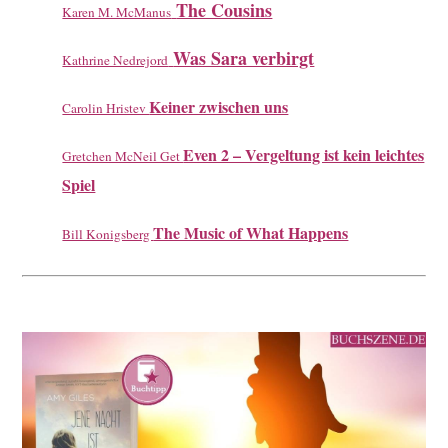
The Cousins
Karen M. McManus
Was Sara verbirgt
Kathrine Nedrejord
Keiner zwischen uns
Carolin Hristev
Even 2 – Vergeltung ist kein leichtes
Gretchen McNeil Get
Spiel
The Music of What Happens
Bill Konigsberg