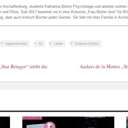
 Aschaffenburg, studierte Katharina Bluhm Psychologie und arbeitet seither a
er und Filme. Seit 2017 bewertet sie in ihrer Kolumne „Frau Bluhm liest“ fü
g, aber auch kritisch Bücher jeden Genres. Sie lebt mit ihrer Familie in Asch
Jugendroman
KI
Liebe
Science-Fiction
Star Bringer“ stirbt die
Anders de la Mottes „Sti