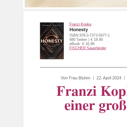
Franzi Kopka
Honesty
ISBN 978-3-7373-5977-1
480 Seiten
€ 19,90
eBook: € 16,99
FISCHER Sauerländer
Von
Frau Bluhm
22. April 2024
Franzi Kopk
einer groß