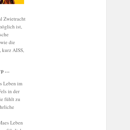
al Zwietracht
öglich ist,
ische
wie die
, kurz AISS,
Typ …
es Leben im
els in der
e fühlt zu
ährliche
 Maes Leben