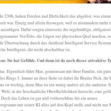
hr 2306, haben Frieden und Ehrlichkeit das abgelöst, was einm
eit war. Einzig und allein deswegen, weil es niemandem mehr m
anzulügen. Dafür sorgen einerseits die regelmäßige, obligator
genannter VeriTabs, die Lügen zur physischen Qual machen, so
e Überwachung durch das Artificial Intelligent Service System
he Intelligenz, die nicht abschaltbar ist.
m: Sie hat Gefühle. Und dann ist da noch dieser attraktive 
e. Eigentlich führt Mae, gemeinsam mit ihrer Familie, ein gut
des Rings 5. Immer an ihrer Seite ist dabei ihr Bruder Nick, ihr F
s ist wichtig, denn Mae ist ein wenig anders als die anderen: Si
er Welt, in der beschauliche Oberflächlichkeit herrscht, eine gef
 Doch das Leben ist gut und vorhersehbar, bis ein neues
ogramm mit seiner KI alles auf den Kopf stellt, und nicht nur