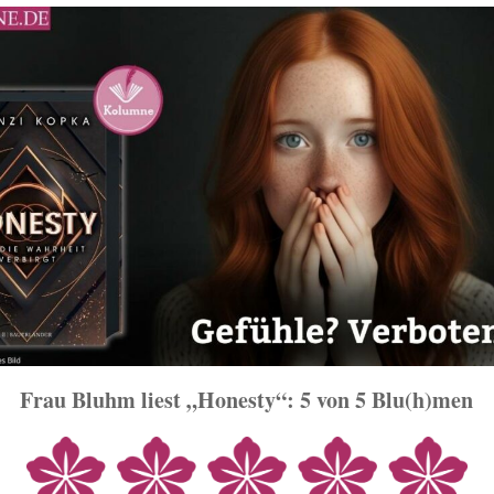
Frau Bluhm liest „Honesty“: 5 von 5 Blu(h)men