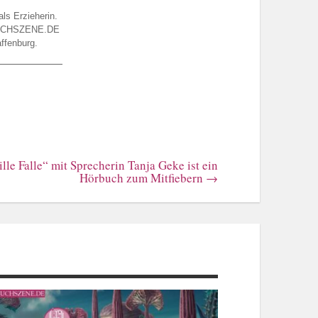
ls Erzieherin.
r BUCHSZENE.DE
affenburg.
lle Falle“ mit Sprecherin Tanja Geke ist ein
Hörbuch zum Mitfiebern
→