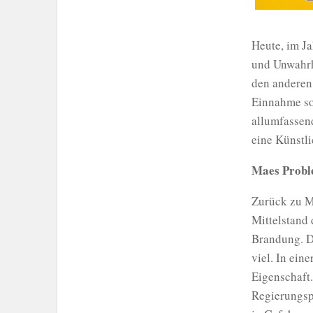
Heute, im Ja
und Unwahrh
den anderen 
Einnahme so
allumfassend
eine Künstlic
Maes Proble
Zurück zu Ma
Mittelstand 
Brandung. Da
viel. In ein
Eigenschaft.
Regierungspr