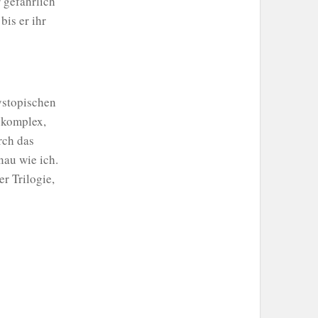
r gefährlich
bis er ihr
ystopischen
 komplex,
rch das
nau wie ich.
r Trilogie,