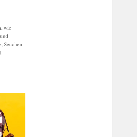
n, wie
 und
ge, Seuchen
l