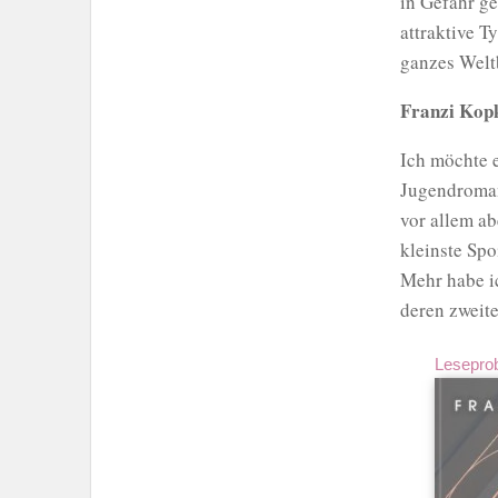
in Gefahr ge
attraktive T
ganzes Weltb
Franzi Kopk
Ich möchte e
Jugendroman
vor allem ab
kleinste Spo
Mehr habe ic
deren zweit
Lesepro