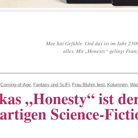
Mae hat Gefühle. Und das ist im Jahr 2306
alles. Mit „Honesty“ gelingt Fra
Coming-of-Age
,
Fantasy und SciFi
,
Frau Bluhm liest
,
Kolumnen
,
Was
as „Honesty“ ist de
artigen Science-Ficti