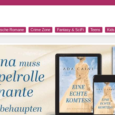
rische Romane
Crime Zone
Fantasy & SciFi
Teens
Kids