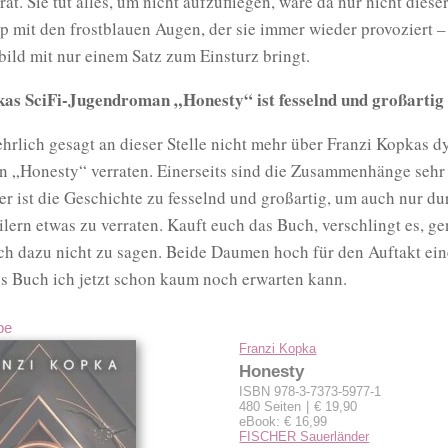
rät. Sie tut alles, um nicht aufzufliegen, wäre da nur nicht diese
yp mit den frostblauen Augen, der sie immer wieder provoziert – 
ild mit nur einem Satz zum Einsturz bringt.
as SciFi-Jugendroman „Honesty“ ist fesselnd und großartig
hrlich gesagt an dieser Stelle nicht mehr über Franzi Kopkas d
 „Honesty“ verraten. Einerseits sind die Zusammenhänge sehr
er ist die Geschichte zu fesselnd und großartig, um auch nur du
ilern etwas zu verraten. Kauft euch das Buch, verschlingt es, ge
h dazu nicht zu sagen. Beide Daumen hoch für den Auftakt eine
es Buch ich jetzt schon kaum noch erwarten kann.
be
Franzi Kopka
Honesty
ISBN 978-3-7373-5977-1
480 Seiten
€ 19,90
eBook: € 16,99
FISCHER Sauerländer