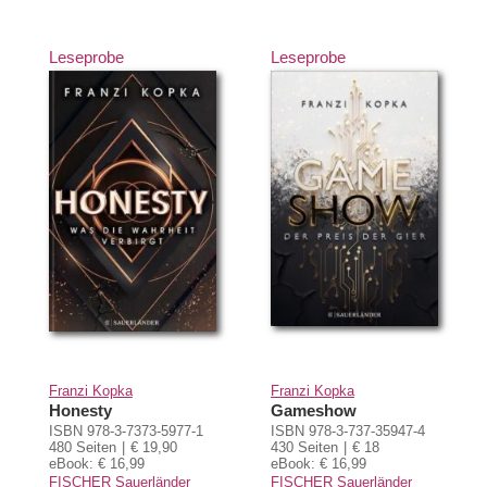
Leseprobe
Leseprobe
Franzi Kopka
Franzi Kopka
Honesty
Gameshow
ISBN 978-3-7373-5977-1
ISBN 978-3-737-35947-4
480 Seiten
€ 19,90
430 Seiten
€ 18
eBook: € 16,99
eBook: € 16,99
FISCHER Sauerländer
FISCHER Sauerländer