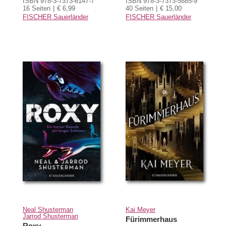
ISBN 978-3-7373-6147-7
ISBN 978-3-7373-5885-9
16 Seiten
€ 6,99
40 Seiten
€ 15,00
FISCHER Sauerländer
FISCHER Sauerländer
Neal Shusterman
Kai Meyer
Jarrod Shusterman
Fürimmerhaus
Roxy