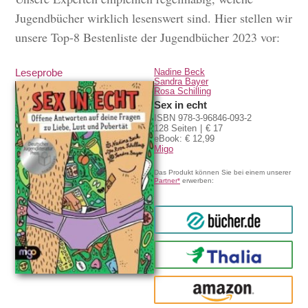
Jugendbücher wirklich lesenswert sind. Hier stellen wir
unsere Top-8 Bestenliste der Jugendbücher 2023 vor:
Leseprobe
Nadine Beck
Sandra Bayer
Rosa Schilling
Sex in echt
ISBN 978-3-96846-093-2
128 Seiten
€ 17
eBook: € 12,99
Migo
Das Produkt können Sie bei einem unserer
Partner*
erwerben:
bücher.de
Thalia
amazon