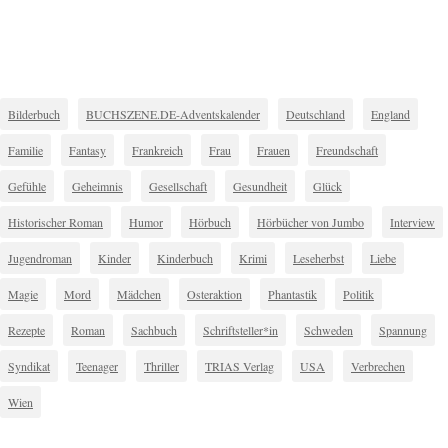
Bilderbuch
BUCHSZENE.DE-Adventskalender
Deutschland
England
Familie
Fantasy
Frankreich
Frau
Frauen
Freundschaft
Gefühle
Geheimnis
Gesellschaft
Gesundheit
Glück
Historischer Roman
Humor
Hörbuch
Hörbücher von Jumbo
Interview
Jugendroman
Kinder
Kinderbuch
Krimi
Leseherbst
Liebe
Magie
Mord
Mädchen
Osteraktion
Phantastik
Politik
Rezepte
Roman
Sachbuch
Schriftsteller*in
Schweden
Spannung
Syndikat
Teenager
Thriller
TRIAS Verlag
USA
Verbrechen
Wien