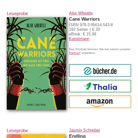
Leseprobe
Alex Wheatle
Cane Warriors
ISBN 978-3-95614-543-8
192 Seiten
€ 20
eBook: € 15,99
Kunstmann
Das Produkt können Sie bei einem unserer
Partner*
erwerben:
bücher.de
Thalia
amazon
Leseprobe
Jasmin Schreiber
Endling