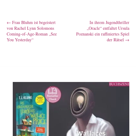
←
Frau Bluhm ist begeistert
In ihrem Jugendthriller
von Rachel Lynn Solomons
„Oracle“ entfaltet Ursula
Coming-of-Age-Roman „See
Poznanski ein raffiniertes Spiel
You Yesterday“
der Rätsel
→