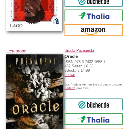
bücher.de
Thalia
amazon
Leseprobe
Ursula Poznanski
Oracle
ISBN 978-3-7432-1658-7
432 Seiten
€ 22
eBook: € 14,99
Loewe
Das Produkt können Sie bei einem unserer
Partner*
erwerben:
bücher.de
Thalia