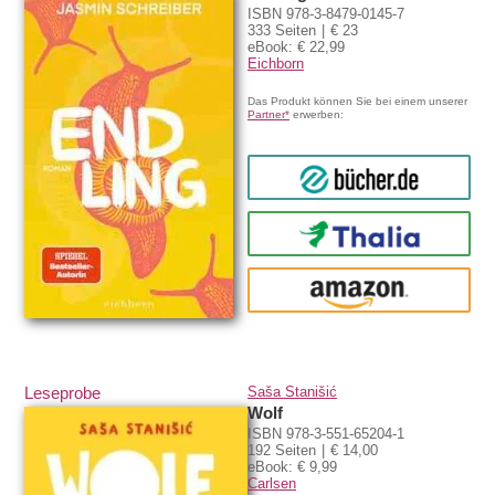
ISBN 978-3-8479-0145-7
333 Seiten
€ 23
eBook: € 22,99
Eichborn
Das Produkt können Sie bei einem unserer
Partner*
erwerben:
bücher.de
Thalia
amazon
Leseprobe
Saša Stanišić
Wolf
ISBN 978-3-551-65204-1
192 Seiten
€ 14,00
eBook: € 9,99
Carlsen