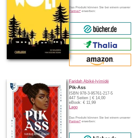
Das Produkt können Sie bei einem unserer
Partner*
erwerben:
bücher.de
Thalia
amazon
Faridah Àbíké-Íyímídé
Pik-Ass
ISBN 978-3-95761-217-5
447 Seiten
€ 14,00
eBook: € 11,99
Lago
Das Produkt können Sie bei einem unserer
Partner*
erwerben: