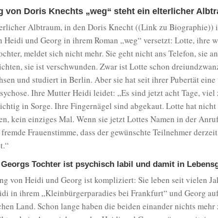
 von Doris Knechts „weg“ steht ein elterlicher Albt
lterlicher Albtraum, in den Doris Knecht ((Link zu Biographie)) 
 Heidi und Georg in ihrem Roman „weg“ versetzt: Lotte, ihre w
ochter, meldet sich nicht mehr. Sie geht nicht ans Telefon, sie a
chten, sie ist verschwunden. Zwar ist Lotte schon dreiundzwan
sen und studiert in Berlin. Aber sie hat seit ihrer Pubertät ein
sychose. Ihre Mutter Heidi leidet: „Es sind jetzt acht Tage, viel 
 richtig in Sorge. Ihre Fingernägel sind abgekaut. Lotte hat nicht
n, kein einziges Mal. Wenn sie jetzt Lottes Namen in der Anrufl
e fremde Frauenstimme, dass der gewünschte Teilnehmer derzeit
t.“
 Georgs Tochter ist psychisch labil und damit in Lebens
g von Heidi und Georg ist kompliziert: Sie leben seit vielen J
idi in ihrem „Kleinbürgerparadies bei Frankfurt“ und Georg au
chen Land. Schon lange haben die beiden einander nichts mehr 