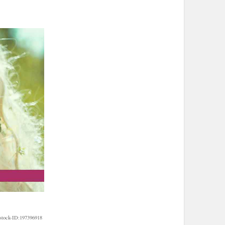
stock-ID:197396918