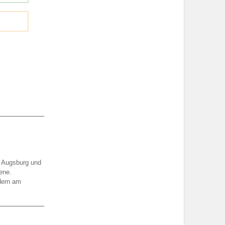
d Augsburg und
ene.
dern am