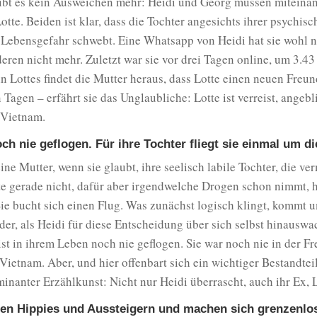
gibt es kein Ausweichen mehr: Heidi und Georg müssen miteinan
otte. Beiden ist klar, dass die Tochter angesichts ihrer psychisc
 Lebensgefahr schwebt. Eine Whatsapp von Heidi hat sie wohl n
eren nicht mehr. Zuletzt war sie vor drei Tagen online, um 3.43
n Lottes findet die Mutter heraus, dass Lotte einen neuen Freun
Tagen – erfährt sie das Unglaubliche: Lotte ist verreist, angeb
 Vietnam.
och nie geflogen. Für ihre Tochter fliegt sie einmal um d
ne Mutter, wenn sie glaubt, ihre seelisch labile Tochter, die ver
 gerade nicht, dafür aber irgendwelche Drogen schon nimmt, ha
ie bucht sich einen Flug. Was zunächst logisch klingt, kommt 
er, als Heidi für diese Entscheidung über sich selbst hinausw
st in ihrem Leben noch nie geflogen. Sie war noch nie in der F
Vietnam. Aber, und hier offenbart sich ein wichtiger Bestandtei
inanter Erzählkunst: Nicht nur Heidi überrascht, auch ihr Ex, L
en Hippies und Aussteigern und machen sich grenzenlo