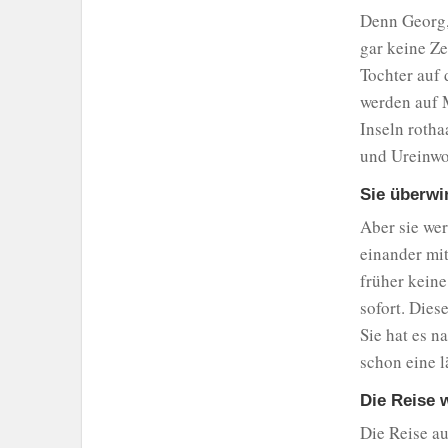
Denn Georg, 
gar keine Ze
Tochter auf 
werden auf M
Inseln rotha
und Ureinwo
Sie überwi
Aber sie we
einander mit
früher keine
sofort. Dies
Sie hat es n
schon eine l
Die Reise 
Die Reise au