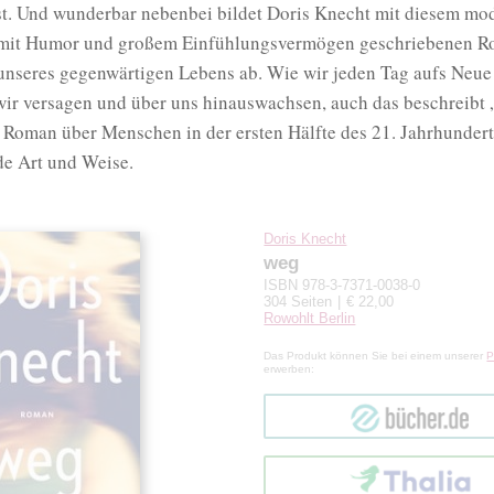
st. Und wunderbar nebenbei bildet Doris Knecht mit diesem mo
 mit Humor und großem Einfühlungsvermögen geschriebenen R
 unseres gegenwärtigen Lebens ab. Wie wir jeden Tag aufs Neue
wir versagen und über uns hinauswachsen, auch das beschreibt 
 Roman über Menschen in der ersten Hälfte des 21. Jahrhundert
e Art und Weise.
Doris Knecht
weg
ISBN 978-3-7371-0038-0
304 Seiten
€ 22,00
Rowohlt Berlin
Das Produkt können Sie bei einem unserer
P
erwerben:
bücher.de
Thalia