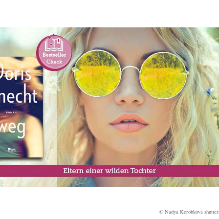
© Nadya Korobkova shutter