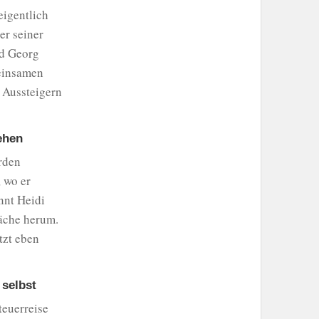
eigentlich
er seiner
nd Georg
 einsamen
, Aussteigern
ehen
rden
 wo er
nnt Heidi
läche herum.
tzt eben
 selbst
teuerreise