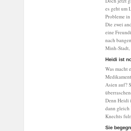
Doch jetzt 
es geht um L
Probleme in
Die zwei and
eine Freundi
nach bangen 
Minh-Stadt,
Heidi ist n
Was macht ei
Medikamente
Asien auf? S
überraschend
Denn Heidi i
dann gleich 
Knechts fulm
Sie begegn