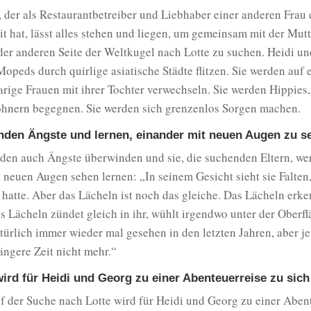
der als Restaurantbetreiber und Liebhaber einer anderen Frau 
it hat, lässt alles stehen und liegen, um gemeinsam mit der Mutt
der anderen Seite der Weltkugel nach Lotte zu suchen. Heidi u
opeds durch quirlige asiatische Städte flitzen. Sie werden auf
arige Frauen mit ihrer Tochter verwechseln. Sie werden Hippies
hnern begegnen. Sie werden sich grenzenlos Sorgen machen.
nden Ängste und lernen, einander mit neuen Augen zu s
rden auch Ängste überwinden und sie, die suchenden Eltern, we
 neuen Augen sehen lernen: „In seinem Gesicht sieht sie Falten,
 hatte. Aber das Lächeln ist noch das gleiche. Das Lächeln erke
es Lächeln zündet gleich in ihr, wühlt irgendwo unter der Oberf
atürlich immer wieder mal gesehen in den letzten Jahren, aber je
ängere Zeit nicht mehr.“
wird für Heidi und Georg zu einer Abenteuerreise zu sich
f der Suche nach Lotte wird für Heidi und Georg zu einer Aben