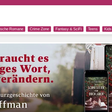
rische Romane
Crime Zone
Fantasy & SciFi
Teens
Kids