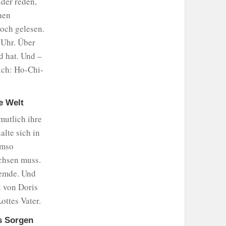
der reden,
hen
och gelesen.
 Uhr. Über
d hat. Und –
lich: Ho-Chi-
ie Welt
mutlich ihre
lte sich in
umso
achsen muss.
remde. Und
l von Doris
ottes Vater.
s Sorgen