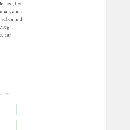
dernen, bei
oman, auch
 lieben und
„weg“,
s, auf
artner*