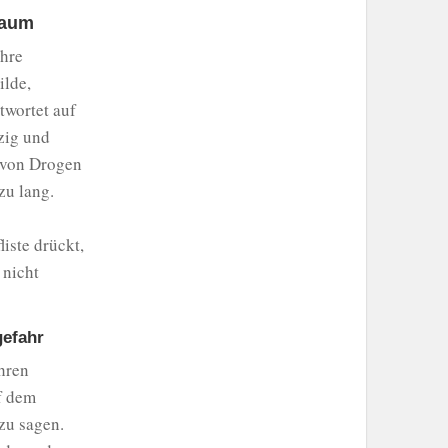
raum
ihre
ilde,
ntwortet auf
zig und
e von Drogen
zu lang.
iste drückt,
 nicht
gefahr
ahren
f dem
zu sagen.