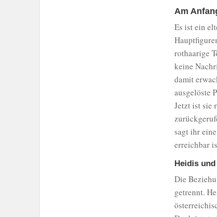
Am Anfang
Es ist ein e
Hauptfiguren
rothaarige T
keine Nachri
damit erwach
ausgelöste P
Jetzt ist sie
zurückgerufe
sagt ihr ein
erreichbar is
Heidis und
Die Beziehun
getrennt. He
österreichis