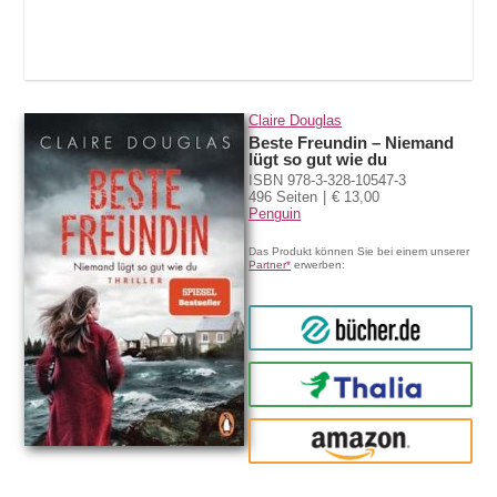
Claire Douglas
Beste Freundin – Niemand
lügt so gut wie du
ISBN 978-3-328-10547-3
496 Seiten
€ 13,00
Penguin
Das Produkt können Sie bei einem unserer
Partner*
erwerben:
bücher.de
Thalia
amazon