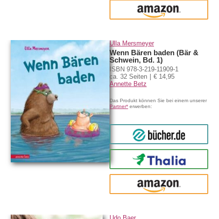
amazon
Ulla Mersmeyer
Wenn Bären baden (Bär &
Schwein, Bd. 1)
ISBN 978-3-219-11909-1
ca. 32 Seiten
€ 14,95
Annette Betz
Das Produkt können Sie bei einem unserer
Partner*
erwerben:
bücher.de
Thalia
amazon
Udo Baer