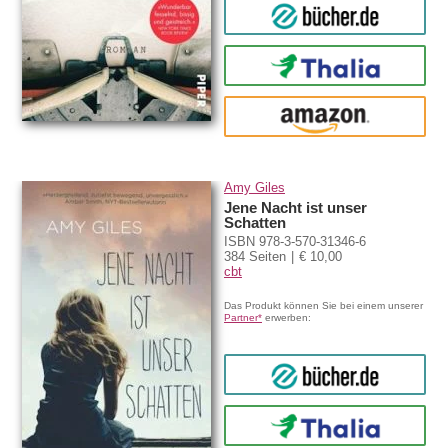
bücher.de
Thalia
amazon
Amy Giles
Jene Nacht ist unser
Schatten
ISBN 978-3-570-31346-6
384 Seiten
€ 10,00
cbt
Das Produkt können Sie bei einem unserer
Partner*
erwerben:
bücher.de
Thalia