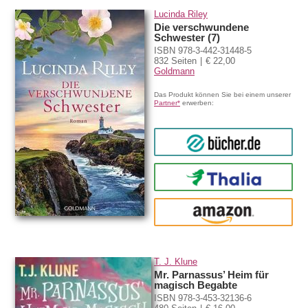
Lucinda Riley
Die verschwundene
Schwester (7)
ISBN 978-3-442-31448-5
832 Seiten
€ 22,00
Goldmann
Das Produkt können Sie bei einem unserer
Partner*
erwerben:
bücher.de
Thalia
amazon
T. J. Klune
Mr. Parnassus’ Heim für
magisch Begabte
ISBN 978-3-453-32136-6