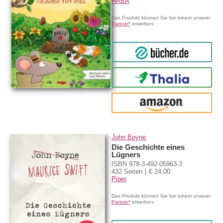
HABA
Das Produkt können Sie bei einem unserer
Partner*
erwerben:
bücher.de
Thalia
amazon
John Boyne
Die Geschichte eines
Lügners
ISBN 978-3-492-05963-3
432 Seiten
€ 24,00
Piper
Das Produkt können Sie bei einem unserer
Partner*
erwerben: