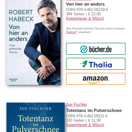
Von hier an anders
ISBN 978-3-462-05219-0
384 Seiten
€ 22,00
Kiepenheuer & Witsch
Das Produkt können Sie bei einem unserer
Partner*
erwerben:
bücher.de
Thalia
amazon
Joe Fischler
Totentanz im Pulverschnee
ISBN 978-3-462-05511-5
320 Seiten
€ 11,00
Kiepenheuer & Witsch