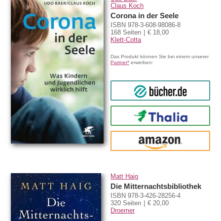
Claus Koch
Corona in der Seele
ISBN 978-3-608-98086-8
168 Seiten
€ 18,00
Klett-Cotta
Das Produkt können Sie bei einem unserer
Partner*
erwerben:
bücher.de
Thalia
amazon
Matt Haig
Die Mitternachtsbibliothek
ISBN 978-3-426-28256-4
320 Seiten
€ 20,00
Droemer