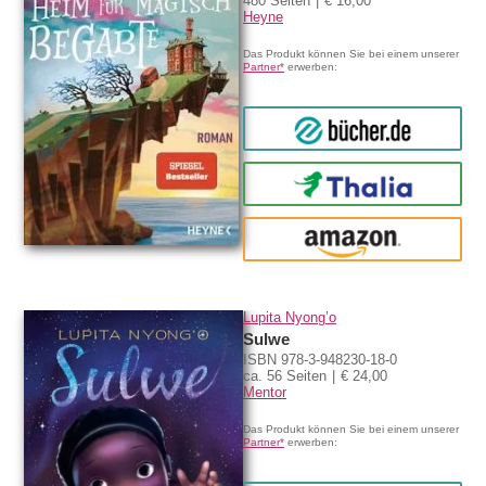
480 Seiten
€ 16,00
Heyne
Das Produkt können Sie bei einem unserer
Partner*
erwerben:
bücher.de
Thalia
amazon
Lupita Nyong’o
Sulwe
ISBN 978-3-948230-18-0
ca. 56 Seiten
€ 24,00
Mentor
Das Produkt können Sie bei einem unserer
Partner*
erwerben: