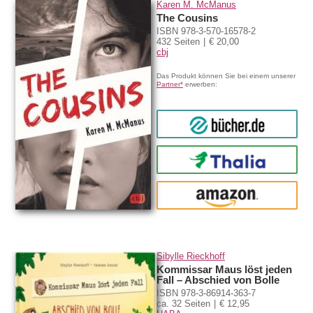
Karen M. McManus
The Cousins
ISBN 978-3-570-16578-2
432 Seiten
€ 20,00
cbj
Das Produkt können Sie bei einem unserer
Partner*
erwerben:
bücher.de
Thalia
amazon
Sibylle Rieckhoff
Kommissar Maus löst jeden
Fall – Abschied von Bolle
ISBN 978-3-86914-363-7
ca. 32 Seiten
€ 12,95