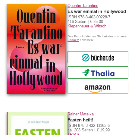
Quentin Tarantino
Es war einmal in Hollywood
ISBN 978-3-462-00228-7
416 Seiten
€ 25,00
Kiepenheuer & Witsch
Das Produkt können Sie bei einem unserer
Partner*
erwerben:
bücher.de
Thalia
amazon
Rainer Matejka
Fasten heilt!
ISBN 978-3-432-11163-6
ca. 208 Seiten
€ 19,99
TRIAS