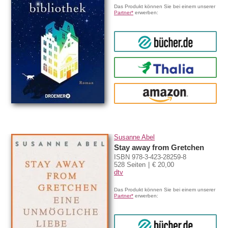
Das Produkt können Sie bei einem unserer
Partner*
erwerben:
bücher.de
Thalia
amazon
Susanne Abel
Stay away from Gretchen
ISBN 978-3-423-28259-8
528 Seiten
€ 20,00
dtv
Das Produkt können Sie bei einem unserer
Partner*
erwerben:
bücher.de