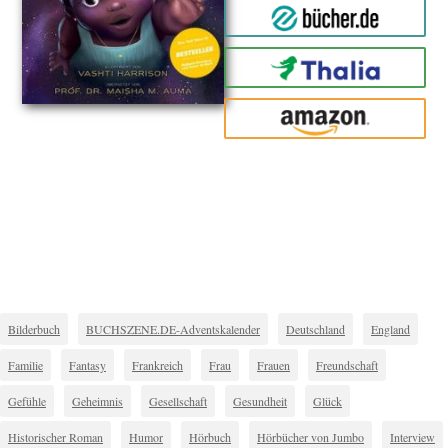
bücher.de
Thalia
amazon
Bilderbuch
BUCHSZENE.DE-Adventskalender
Deutschland
England
Familie
Fantasy
Frankreich
Frau
Frauen
Freundschaft
Gefühle
Geheimnis
Gesellschaft
Gesundheit
Glück
Historischer Roman
Humor
Hörbuch
Hörbücher von Jumbo
Interview