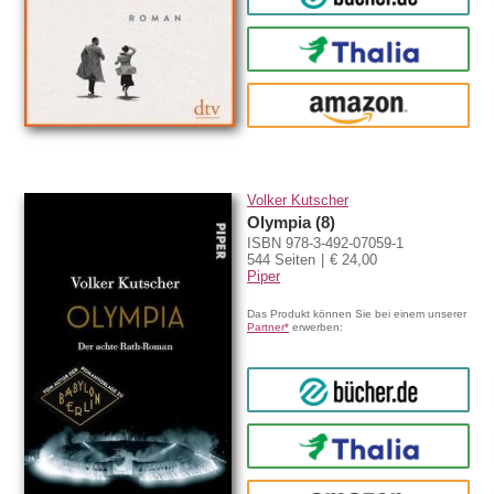
Thalia
amazon
Volker Kutscher
Olympia (8)
ISBN 978-3-492-07059-1
544 Seiten
€ 24,00
Piper
Das Produkt können Sie bei einem unserer
Partner*
erwerben:
bücher.de
Thalia