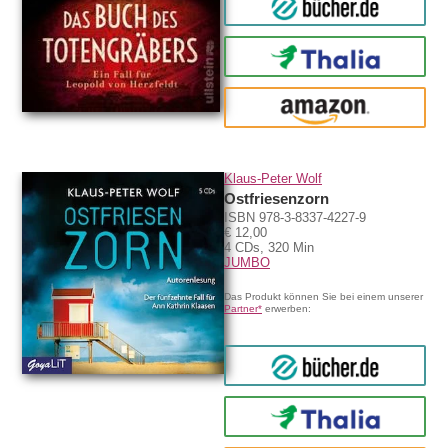
bücher.de
Thalia
amazon
Klaus-Peter Wolf
Ostfriesenzorn
ISBN 978-3-8337-4227-9
€ 12,00
4 CDs, 320 Min
JUMBO
Das Produkt können Sie bei einem unserer
Partner*
erwerben:
bücher.de
Thalia