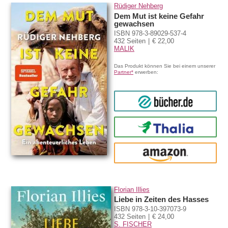
Rüdiger Nehberg
Dem Mut ist keine Gefahr
gewachsen
ISBN 978-3-89029-537-4
432 Seiten
€ 22,00
MALIK
Das Produkt können Sie bei einem unserer
Partner*
erwerben:
bücher.de
Thalia
amazon
Florian Illies
Liebe in Zeiten des Hasses
ISBN 978-3-10-397073-9
432 Seiten
€ 24,00
S. FISCHER