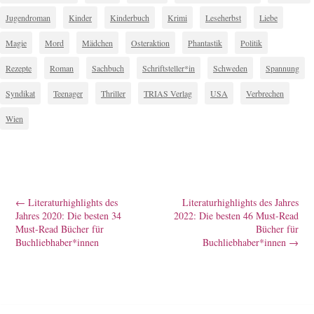
Jugendroman
Kinder
Kinderbuch
Krimi
Leseherbst
Liebe
Magie
Mord
Mädchen
Osteraktion
Phantastik
Politik
Rezepte
Roman
Sachbuch
Schriftsteller*in
Schweden
Spannung
Syndikat
Teenager
Thriller
TRIAS Verlag
USA
Verbrechen
Wien
←
Literaturhighlights des
Literaturhighlights des Jahres
Jahres 2020: Die besten 34
2022: Die besten 46 Must-Read
Must-Read Bücher für
Bücher für
Buchliebhaber*innen
Buchliebhaber*innen
→