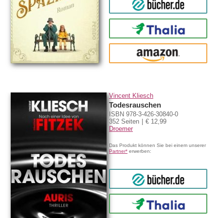
bücher.de
Thalia
amazon
Vincent Kliesch
Todesrauschen
ISBN 978-3-426-30840-0
352 Seiten
€ 12,99
Droemer
Das Produkt können Sie bei einem unserer
Partner*
erwerben:
bücher.de
Thalia