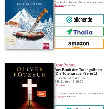
Das Produkt können Sie bei einem unserer
Partner*
erwerben:
bücher.de
Thalia
amazon
Oliver Pötzsch
Das Buch des Totengräbers
(Die Totengräber-Serie 1)
ISBN 978-3-86493-166-6
448 Seiten
€ 16,99
Ullstein
Das Produkt können Sie bei einem unserer
Partner*
erwerben: