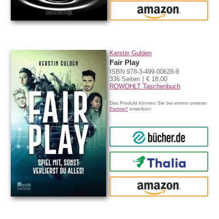
amazon
Kerstin Gulden
Fair Play
ISBN 978-3-499-00628-9
336 Seiten
€ 18,00
ROWOHLT Taschenbuch
Das Produkt können Sie bei einem unserer
Partner*
erwerben:
bücher.de
Thalia
amazon