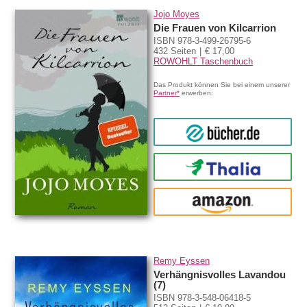
Jojo Moyes
Die Frauen von Kilcarrion
ISBN 978-3-499-26795-6
432 Seiten
€ 17,00
ROWOHLT Taschenbuch
Das Produkt können Sie bei einem unserer
Partner*
erwerben:
bücher.de
Thalia
amazon
Remy Eyssen
Verhängnisvolles Lavandou
(7)
ISBN 978-3-548-06418-5