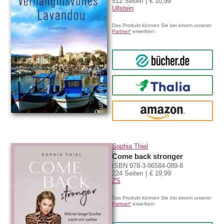
512 Seiten
€ 10,99
Ullstein
Das Produkt können Sie bei einem unserer
Partner*
erwerben:
bücher.de
Thalia
amazon
Sophia Thiel
Come back stronger
ISBN 978-3-96584-089-8
224 Seiten
€ 19,99
ZS
Das Produkt können Sie bei einem unserer
Partner*
erwerben: