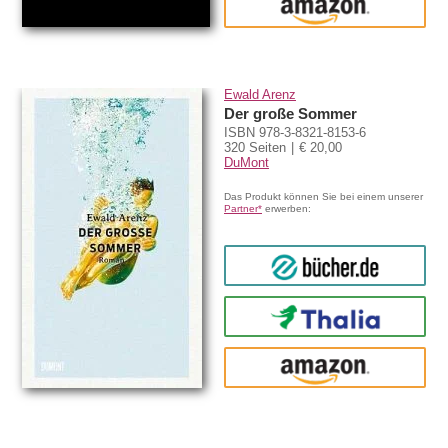
amazon
Ewald Arenz
Der große Sommer
ISBN 978-3-8321-8153-6
320 Seiten
€ 20,00
DuMont
Das Produkt können Sie bei einem unserer
Partner*
erwerben:
bücher.de
Thalia
amazon