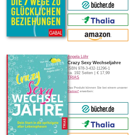
bücher.de
Thalia
amazon
Angela Löhr
Crazy Sexy Wechseljahre
ISBN 978-3-432-11296-1
ca. 192 Seiten
€ 17,99
TRIAS
Das Produkt können Sie bei einem unserer
Partner*
erwerben:
bücher.de
Thalia