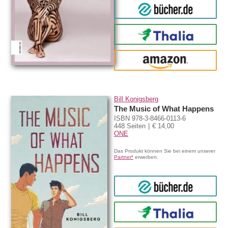
bücher.de
Thalia
amazon
Bill Konigsberg
The Music of What Happens
ISBN 978-3-8466-0113-6
448 Seiten
€ 14,00
ONE
Das Produkt können Sie bei einem unserer
Partner*
erwerben:
bücher.de
Thalia