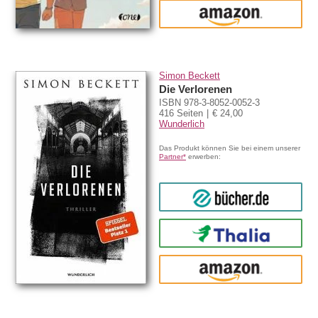
amazon
Simon Beckett
Die Verlorenen
ISBN 978-3-8052-0052-3
416 Seiten
€ 24,00
Wunderlich
Das Produkt können Sie bei einem unserer
Partner*
erwerben:
bücher.de
Thalia
amazon