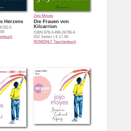
Jojo Moyes
es Herzens
Die Frauen von
Kilcarrion
26792-5
,00
ISBN 978-3-499-26795-6
enbuch
432 Seiten
€ 17,00
ROWOHLT Taschenbuch