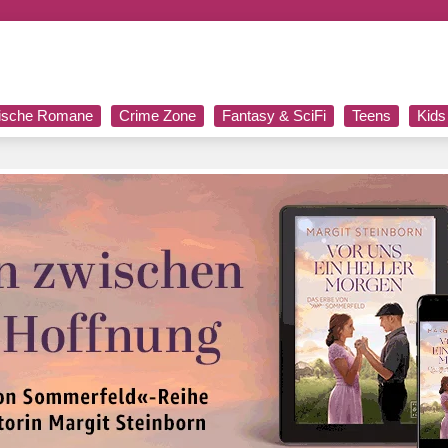
rische Romane
Crime Zone
Fantasy & SciFi
Teens
Kids