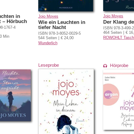
uchten in
Jojo Moyes
Jojo Moyes
ht – Hörbuch
Der Klang d
Wie ein Leuchten in
tiefer Nacht
98-1767-4
ISBN 978-3-499-
464 Seiten
€ 16
ISBN 978-3-8052-0029-5
0 Min
ROWOHLT Tasch
544 Seiten
€ 24,00
Wunderlich
Leseprobe
Hörprobe