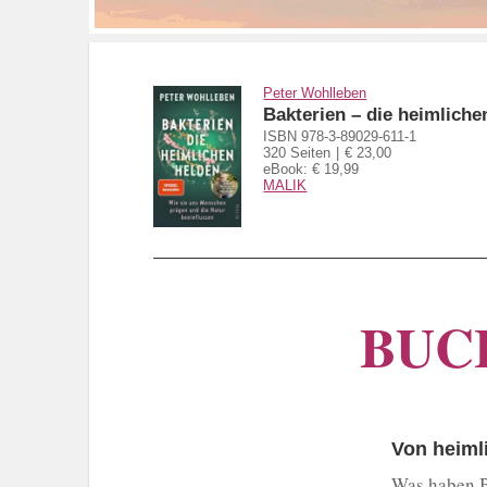
Peter Wohlleben
Bakterien – die heimliche
ISBN 978-3-89029-611-1
320 Seiten
€ 23,00
eBook: € 19,99
MALIK
BUCH
Von heiml
Was haben B