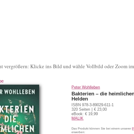
t vergrößern: Klicke ins Bild und wähle Vollbild oder Zoom 
be
Peter Wohlleben
Bakterien – die heimliche
Helden
ISBN 978-3-89029-611-1
320 Seiten
€ 23,00
eBook: € 19,99
MALIK
Das Produkt können Sie bei einem unserer
P
erwerben: