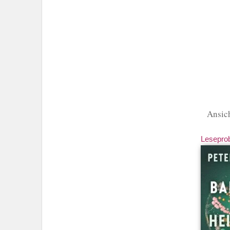
Ansich
Lesepro