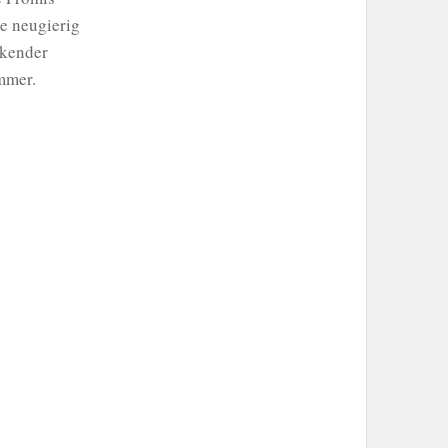
e neugierig
ckender
mmer.