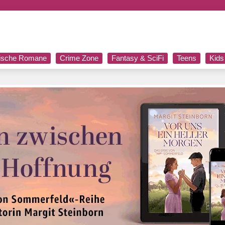
rische Romane
Crime Zone
Fantasy & SciFi
Teens
Kids