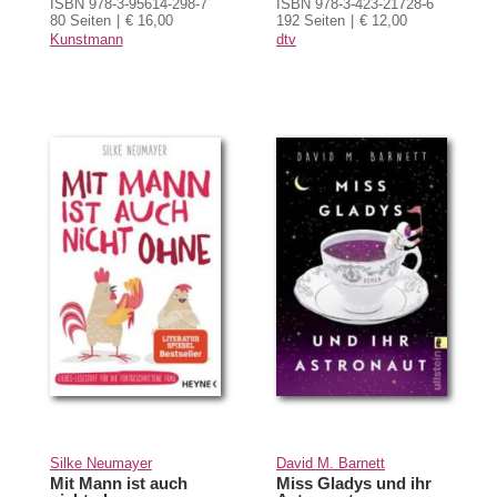
ISBN 978-3-95614-298-7
ISBN 978-3-423-21728-6
80 Seiten
€ 16,00
192 Seiten
€ 12,00
Kunstmann
dtv
Silke Neumayer
David M. Barnett
Mit Mann ist auch
Miss Gladys und ihr