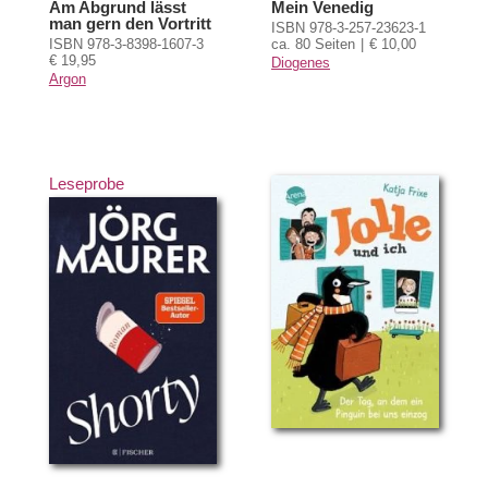
Am Abgrund lässt
Mein Venedig
man gern den Vortritt
ISBN 978-3-257-23623-1
ISBN 978-3-8398-1607-3
ca. 80 Seiten
€ 10,00
€ 19,95
Diogenes
Argon
Leseprobe