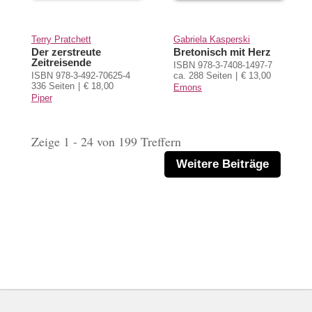
Terry Pratchett
Gabriela Kasperski
Der zerstreute
Bretonisch mit Herz
Zeitreisende
ISBN 978-3-7408-1497-7
ISBN 978-3-492-70625-4
ca. 288 Seiten
€ 13,00
336 Seiten
€ 18,00
Emons
Piper
Zeige 1 - 24 von 199 Treffern
Weitere Beiträge