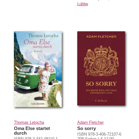
Lübbe
Thomas Letocha
Adam Fletcher
Oma Else startet
So sorry
durch
ISBN 978-3-406-72107-6
ISBN 978-3-442-48110-1
208 Seiten
€ 12,00