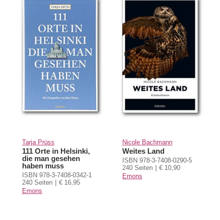
Tarja Prüss
Nicole Bachmann
111 Orte in Helsinki,
Weites Land
die man gesehen
ISBN 978-3-7408-0290-5
haben muss
240 Seiten
€ 10,90
ISBN 978-3-7408-0342-1
Emons
240 Seiten
€ 16,95
Emons