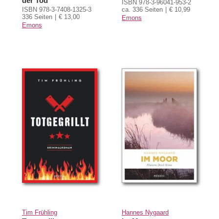
der Tod
ISBN 978-3-96041-953-2
ISBN 978-3-7408-1325-3
ca. 336 Seiten
€ 10,99
336 Seiten
€ 13,00
Emons
Emons
Tim Frühling
Hannes Nygaard