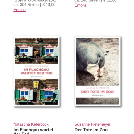
ISBN 978-3-7408-1415-1
ca. 240 Seiten
€ 12,00
ca. 304 Seiten
€ 13,00
Emons
Emons
Natascha Keferböck
Susanne Fletemeyer
Im Flachgau wartet
Der Tote im Zoo