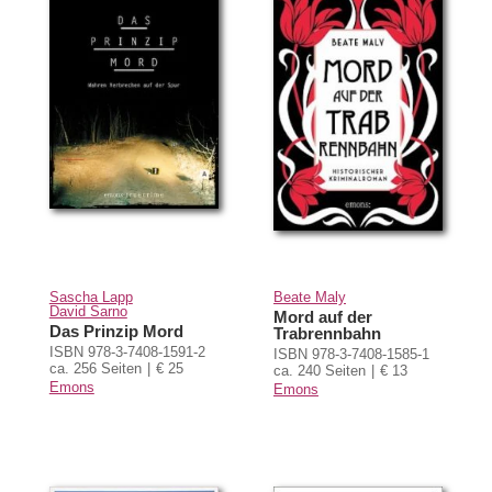
Sascha Lapp
Beate Maly
David Sarno
Mord auf der
Das Prinzip Mord
Trabrennbahn
ISBN 978-3-7408-1591-2
ISBN 978-3-7408-1585-1
ca. 256 Seiten
€ 25
ca. 240 Seiten
€ 13
Emons
Emons