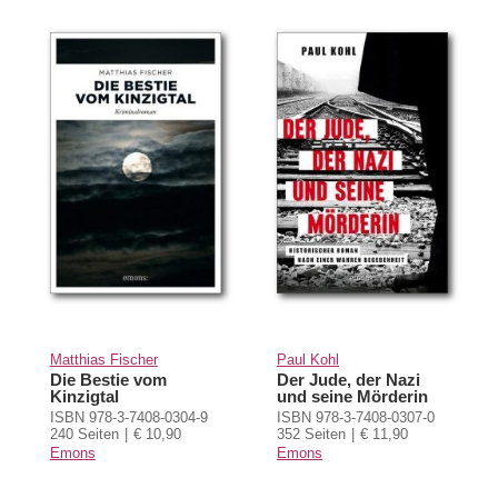
Matthias Fischer
Paul Kohl
Die Bestie vom
Der Jude, der Nazi
Kinzigtal
und seine Mörderin
ISBN 978-3-7408-0304-9
ISBN 978-3-7408-0307-0
240 Seiten
€ 10,90
352 Seiten
€ 11,90
Emons
Emons