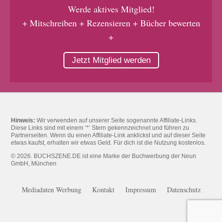
Werde aktives Mitglied!
+ Mitschreiben + Rezensieren + Bücher bewerten
+
Jetzt Mitglied werden
Hinweis:
Wir verwenden auf unserer Seite sogenannte Affiliate-Links.
Diese Links sind mit einem ‘*‘ Stern gekennzeichnet und führen zu
Partnerseiten. Wenn du einen Affiliate-Link anklickst und auf dieser Seite
etwas kaufst, erhalten wir etwas Geld. Für dich ist die Nutzung kostenlos.
© 2026. BUCHSZENE.DE ist eine Marke der Buchwerbung der Neun
GmbH, München
Mediadaten Werbung
Kontakt
Impressum
Datenschutz