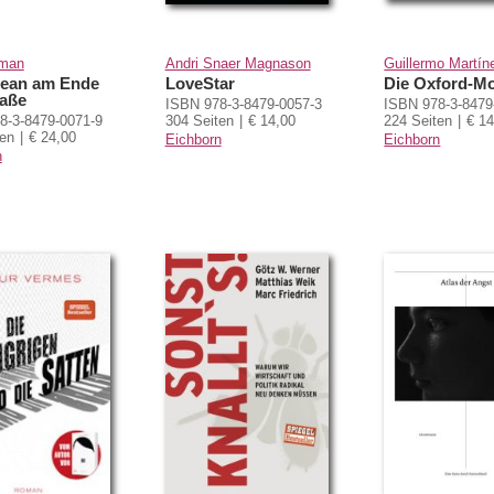
iman
Andri Snaer Magnason
Guillermo Martín
ean am Ende
LoveStar
Die Oxford-M
raße
ISBN 978-3-8479-0057-3
ISBN 978-3-8479
8-3-8479-0071-9
304 Seiten
€ 14,00
224 Seiten
€ 14
ten
€ 24,00
Eichborn
Eichborn
n