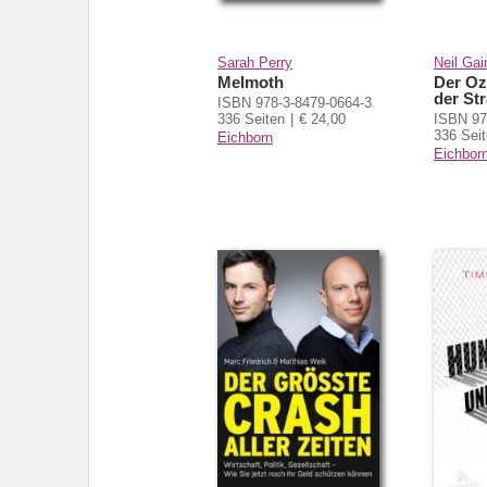
Sarah Perry
Neil Ga
Melmoth
Der Oz
der St
ISBN 978-3-8479-0664-3
336 Seiten
€ 24,00
ISBN 97
336 Sei
Eichborn
Eichbor