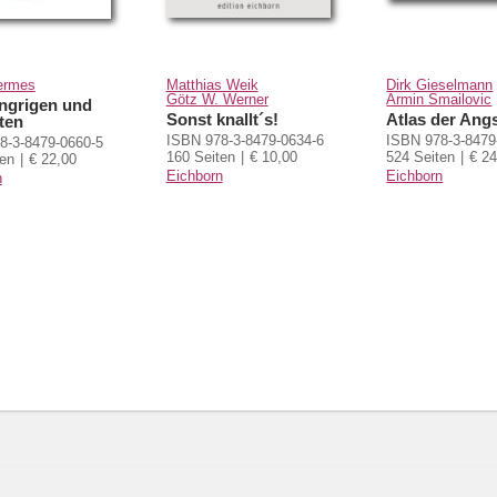
ermes
Matthias Weik
Dirk Gieselmann
Götz W. Werner
Armin Smailovic
ngrigen und
Sonst knallt´s!
Atlas der Ang
ten
ISBN 978-3-8479-0634-6
ISBN 978-3-8479
8-3-8479-0660-5
160 Seiten
€ 10,00
524 Seiten
€ 24
ten
€ 22,00
Eichborn
Eichborn
n