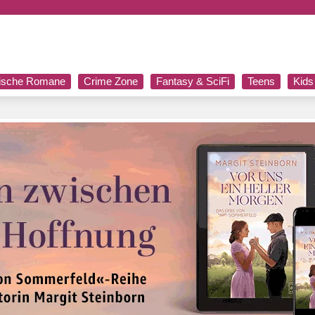
rische Romane
Crime Zone
Fantasy & SciFi
Teens
Kids