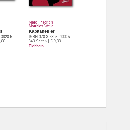
Marc Friedrich
Matthias Weik
st
Kapitalfehler
-0628-5
ISBN 978-3-7325-2366-5
,00
349 Seiten
€ 9,99
Eichborn