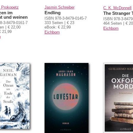
s Prokopetz
Jasmin Schreiber
C. K. McDonnell
zen im
Endling
The Stranger 
ht und weinen
ISBN 978-3-8479-0145-7
ISBN 978-3-8479
8-3-8479-0161-7
333 Seiten
€ 23
464 Seiten
€ 2
ten
€ 22,00
eBook: € 22,99
Eichborn
€ 21,99
Eichborn
n