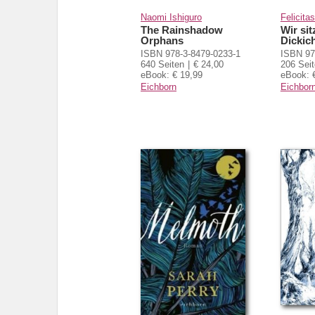
Naomi Ishiguro
Felicita
The Rainshadow
Wir sit
Orphans
Dickic
ISBN 978-3-8479-0233-1
ISBN 97
640 Seiten
€ 24,00
206 Sei
eBook: € 19,99
eBook: 
Eichborn
Eichbor