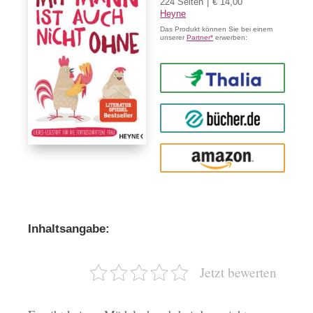
224 Seiten
€ 14,00
Heyne
Das Produkt können Sie bei einem
unserer
Partner*
erwerben:
Thalia
buecher.de
Amazon
Inhaltsangabe:
Jetzt bewerten