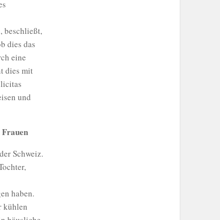
es
, beschließt,
ob dies das
rch eine
t dies mit
licitas
eisen und
n Frauen
 der Schweiz.
Tochter,
gen haben.
r kühlen
in häusliche