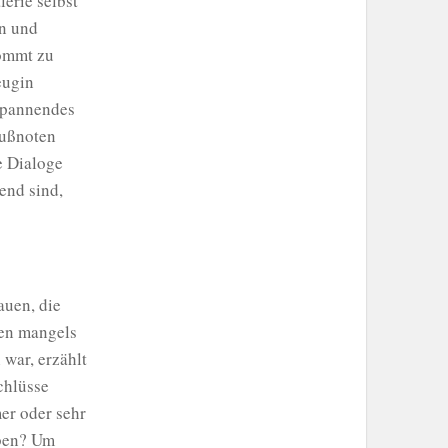
erie selbst
en und
kommt zu
eugin
 spannendes
Fußnoten
e Dialoge
end sind,
auen, die
ten mangels
 war, erzählt
Schlüsse
mer oder sehr
eben? Um