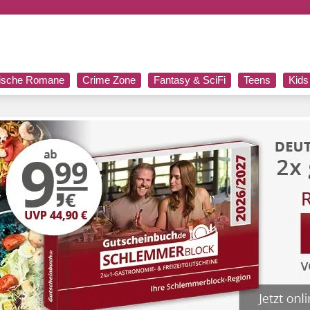
rische Romane
Crime Zone
Fantasy & SciFi
Teens
Kids