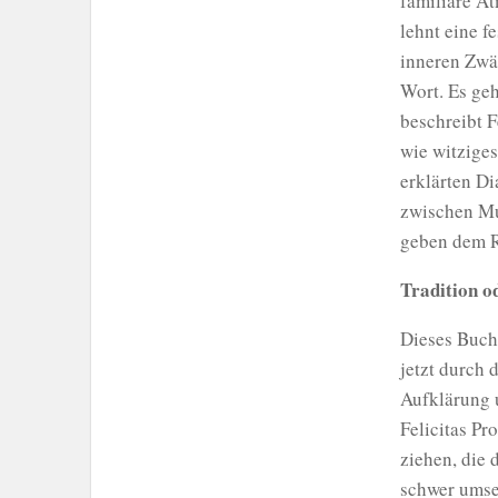
familiäre At
lehnt eine f
inneren Zwän
Wort. Es geh
beschreibt F
wie witziges
erklärten Di
zwischen Mut
geben dem R
Tradition o
Dieses Buch 
jetzt durch
Aufklärung u
Felicitas Pr
ziehen, die 
schwer umset