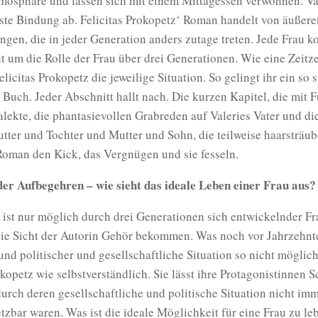
mosphäre und lassen sich mit einem Mittagessen verwöhnen. Val
este Bindung ab. Felicitas Prokopetz‘ Roman handelt von äußer
gen, die in jeder Generation anders zutage treten. Jede Frau 
t um die Rolle der Frau über drei Generationen. Wie eine Zeitz
elicitas Prokopetz die jeweilige Situation. So gelingt ihr ein so
 Buch. Jeder Abschnitt hallt nach. Die kurzen Kapitel, die mit 
alekte, die phantasievollen Grabreden auf Valeries Vater und di
ter und Tochter und Mutter und Sohn, die teilweise haarsträub
oman den Kick, das Vergnügen und sie fesseln.
der Aufbegehren – wie sieht das ideale Leben einer Frau aus?
ist nur möglich durch drei Generationen sich entwickelnder Fr
 die Sicht der Autorin Gehör bekommen. Was noch vor Jahrzehn
nd politischer und gesellschaftliche Situation so nicht möglich
okopetz wie selbstverständlich. Sie lässt ihre Protagonistinnen 
durch deren gesellschaftliche und politische Situation nicht im
zbar waren. Was ist die ideale Möglichkeit für eine Frau zu l