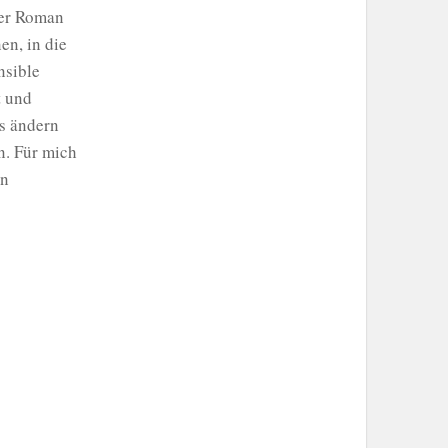
ser Roman
en, in die
nsible
t und
as ändern
n. Für mich
en
d
artner*