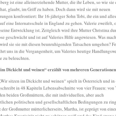
nberg ist eine alleinerziehende Mutter, die ihr Leben, so wie sie 
 hat, glaubt, im Griff zu haben. Doch dann wird sie mit neuen
ungen konfrontiert: Ihr 16-jähriger Sohn Tobi, ihr ein und alles
 auf eine Internatsschule in England zu gehen. Valerie zweifelt, 
 seine Entwicklung ist. Zeitgleich wird ihre Mutter Christina du
se geschwächt und ist auf Valeries Hilfe angewiesen. Was mach
 wird sie sie mit diesen beunruhigenden Tatsachen umgehen? Fe
ührt uns in die Vergangenheit, um Valeries heutige Handlungsw
 zu beleuchten.
 im Dickicht und weinen“ erzählt von mehreren Generatione
ir sitzen im Dickicht und weinen“ spielt in Österreich und in
chreibt in 48 Kapiteln Lebensabschnitte von vier Frauen: von 
en beiden Großmüttern, die mit individuellen, aber auch
tlichen politischen und gesellschaftlichen Bedingungen zu rin
 der Großmutter mütterlicherseits, Martha, ist geprägt von eine
Marthas Kreativität nicht zu schätzen weiß und das Kind streng 