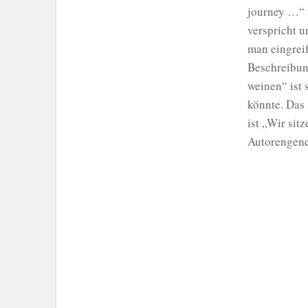
journey …“ w
verspricht u
man eingreif
Beschreibung
weinen“ ist 
könnte. Das 
ist „Wir sit
Autorengene
Lesepro