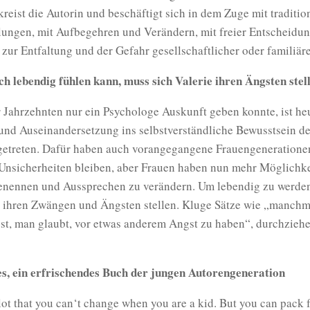
kreist die Autorin und beschäftigt sich in dem Zuge mit traditio
lungen, mit Aufbegehren und Verändern, mit freier Entscheidun
zur Entfaltung und der Gefahr gesellschaftlicher oder familiär
ch lebendig fühlen kann, muss sich Valerie ihren Ängsten stel
 Jahrzehnten nur ein Psychologe Auskunft geben konnte, ist he
und Auseinandersetzung ins selbstverständliche Bewusstsein d
getreten. Dafür haben auch vorangegangene Frauengeneratione
Unsicherheiten bleiben, aber Frauen haben nun mehr Möglichke
enennen und Aussprechen zu verändern. Um lebendig zu werden
e ihren Zwängen und Ängsten stellen. Kluge Sätze wie „manchma
gst, man glaubt, vor etwas anderem Angst zu haben“, durchzieh
es, ein erfrischendes Buch der jungen Autorengeneration
 lot that you can‘t change when you are a kid. But you can pack f