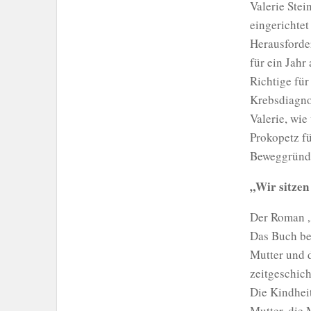
Valerie Stei
eingerichtet
Herausforder
für ein Jahr
Richtige für
Krebsdiagno
Valerie, wie
Prokopetz f
Beweggründe
„Wir sitzen
Der Roman „W
Das Buch bes
Mutter und d
zeitgeschich
Die Kindheit
Mutter, die 