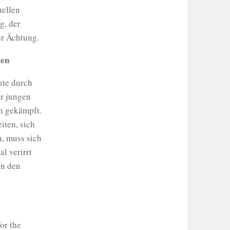
nellen
g, der
er Ächtung.
len
ute durch
er jungen
n gekämpft.
iten, sich
, muss sich
l verirrt
en den
or the