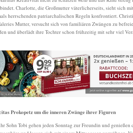
nbindet. Charlotte, die Großmutter väterlicherseits, sieht sich m
ls herrschenden patriarchalischen Regeln konfrontiert. Christ
leries Mutter, versucht sich von familiären Zwängen zu befreie
nden und überlädt ihre Tochter schon frühzeitig mit sehr viel Ve
icitas Prokopetz um die inneren Zwänge ihrer Figuren
ihr Sohn Tobi gehen jeden Sonntag zur Freundin und genießen d