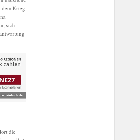
it dem Krieg
ina
n, sich
rantwortung.
ort die