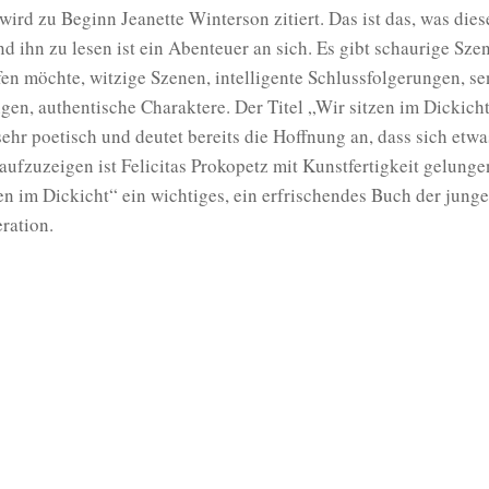
ird zu Beginn Jeanette Winterson zitiert. Das ist das, was die
nd ihn zu lesen ist ein Abenteuer an sich. Es gibt schaurige Szen
en möchte, witzige Szenen, intelligente Schlussfolgerungen, se
en, authentische Charaktere. Der Titel „Wir sitzen im Dickich
sehr poetisch und deutet bereits die Hoffnung an, dass sich etw
aufzuzeigen ist Felicitas Prokopetz mit Kunstfertigkeit gelunge
zen im Dickicht“ ein wichtiges, ein erfrischendes Buch der jung
ration.
be
Felicitas Prokopetz
Wir sitzen im Dickicht un
weinen
ISBN 978-3-8479-0161-7
206 Seiten
€ 22,00
eBook: € 21,99
Eichborn
Das Produkt können Sie bei einem unserer
P
erwerben: