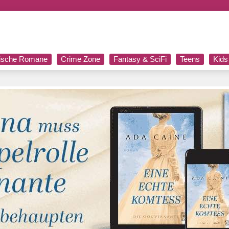
rische Romane
Crime Zone
Fantasy & SciFi
Teens
Kids