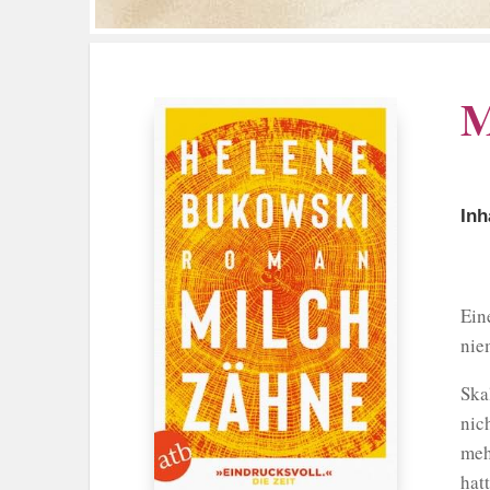
M
Inh
Ein
nie
Ska
nic
meh
hat