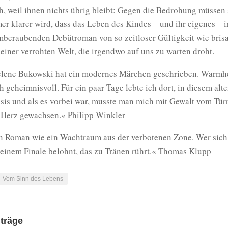
h, weil ihnen nichts übrig bleibt: Gegen die Bedrohung müssen 
er klarer wird, dass das Leben des Kindes – und ihr eigenes – 
mberaubenden Debütroman von so zeitloser Gültigkeit wie brisan
 einer verrohten Welt, die irgendwo auf uns zu warten droht.
lene Bukowski hat ein modernes Märchen geschrieben. Warmherz
h geheimnisvoll. Für ein paar Tage lebte ich dort, in diesem al
sis und als es vorbei war, musste man mich mit Gewalt vom Türr
 Herz gewachsen.« Philipp Winkler
n Roman wie ein Wachtraum aus der verbotenen Zone. Wer sich hi
 einem Finale belohnt, das zu Tränen rührt.« Thomas Klupp
Vom Sinn des Lebens
iträge