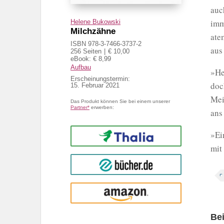
auc
imm
Helene Bukowski
Milchzähne
ate
ISBN 978-3-7466-3737-2
aus
256 Seiten
€ 10,00
eBook: € 8,99
Aufbau
»He
Erscheinungstermin:
doc
15. Februar 2021
Mei
Das Produkt können Sie bei einem unserer
Partner*
erwerben:
ans
»Ei
Thalia
mit
buecher.de
Amazon
Be