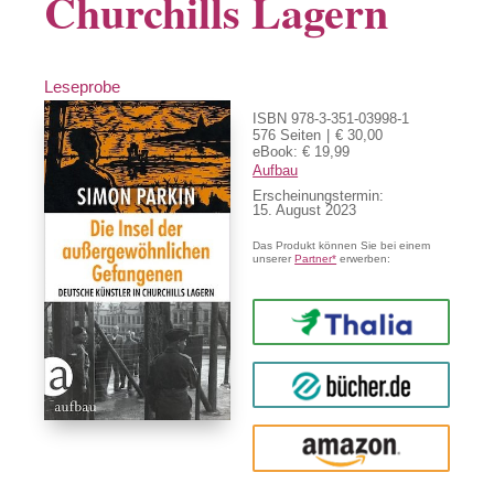
Churchills Lagern
Leseprobe
ISBN 978-3-351-03998-1
576 Seiten
€ 30,00
eBook: € 19,99
Aufbau
Erscheinungstermin:
15. August 2023
Das Produkt können Sie bei einem
unserer
Partner*
erwerben:
Thalia
buecher.de
Amazon