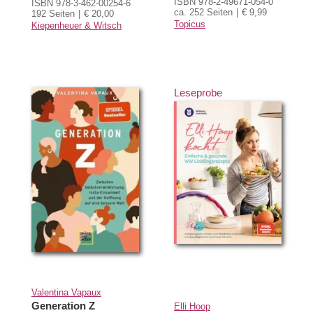
ISBN 978-2-49671-054-0
ISBN 978-3-462-00254-6
ca. 252 Seiten
€ 9,99
192 Seiten
€ 20,00
Topicus
Kiepenheuer & Witsch
Leseprobe
Valentina Vapaux
Generation Z
Elli Hoop