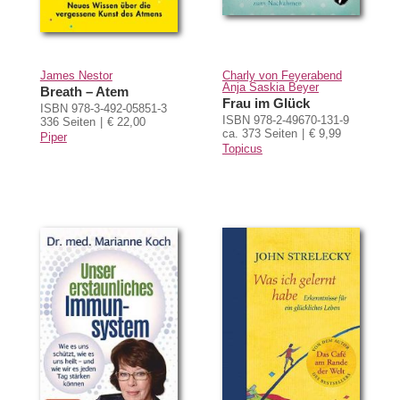
James Nestor
Charly von Feyerabend
Anja Saskia Beyer
Breath – Atem
Frau im Glück
ISBN 978-3-492-05851-3
ISBN 978-2-49670-131-9
336 Seiten
€ 22,00
ca. 373 Seiten
€ 9,99
Piper
Topicus