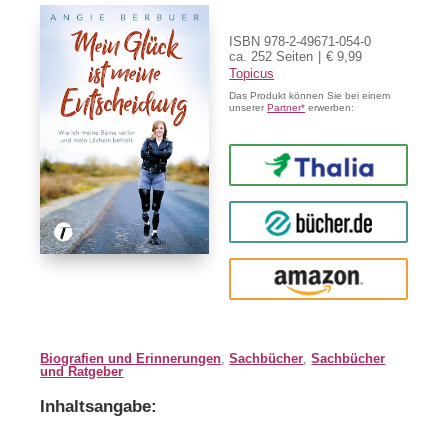
ISBN 978-2-49671-054-0
ca. 252 Seiten
€ 9,99
Topicus
Das Produkt können Sie bei einem
unserer
Partner*
erwerben:
Thalia
buecher.de
Amazon
Biografien und Erinnerungen
,
Sachbücher
,
Sachbücher
und Ratgeber
Inhaltsangabe: