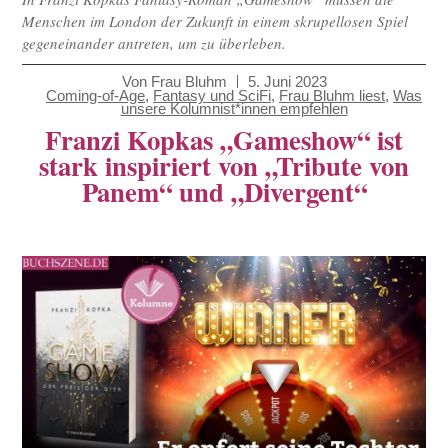
Menschen im London der Zukunft in einem skrupellosen Spiel
gegeneinander antreten, um zu überleben.
Von
Frau Bluhm
5. Juni 2023
Coming-of-Age
,
Fantasy und SciFi
,
Frau Bluhm liest
,
Was
unsere Kolumnist*innen empfehlen
Franzi Kopkas „Gameshow“ ist
stark inspiriert von „Tribute von
Panem“ und „Divergent“