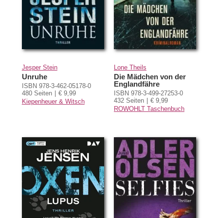
Jesper Stein
Lone Theils
Unruhe
Die Mädchen von der
Englandfähre
ISBN 978-3-462-05178-0
480 Seiten
€ 9,99
ISBN 978-3-499-27253-0
432 Seiten
€ 9,99
Kiepenheuer & Witsch
ROWOHLT Taschenbuch