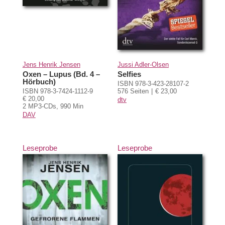
Jens Henrik Jensen
Jussi Adler-Olsen
Oxen – Lupus (Bd. 4 –
Selfies
Hörbuch)
ISBN 978-3-423-28107-2
ISBN 978-3-7424-1112-9
576 Seiten
€ 23,00
€ 20,00
dtv
2 MP3-CDs, 990 Min
DAV
Leseprobe
Leseprobe