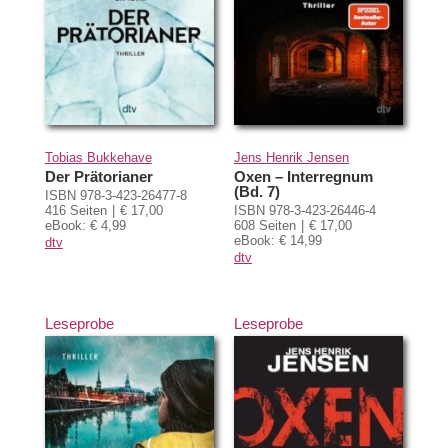
Tobias Bukkehave
Jens Henrik Jensen
Der Prätorianer
Oxen – Interregnum
(Bd. 7)
ISBN 978-3-423-26477-8
416 Seiten
€ 17,00
ISBN 978-3-423-26446-4
eBook: € 4,99
608 Seiten
€ 17,00
eBook: € 14,99
dtv
dtv
Leseprobe
Leseprobe