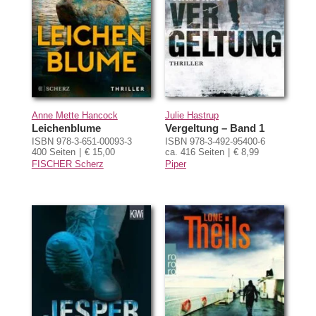
Anne Mette Hancock
Julie Hastrup
Leichenblume
Vergeltung – Band 1
ISBN 978-3-651-00093-3
ISBN 978-3-492-95400-6
400 Seiten
€ 15,00
ca. 416 Seiten
€ 8,99
FISCHER Scherz
Piper