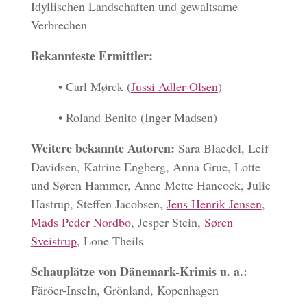
Idyllischen Landschaften und gewaltsame
Verbrechen
Bekannteste Ermittler:
• Carl Mørck (
Jussi Adler-Olsen
)
• Roland Benito (Inger Madsen)
Weitere bekannte Autoren:
Sara Blaedel, Leif
Davidsen, Katrine Engberg, Anna Grue, Lotte
und Søren Hammer, Anne Mette Hancock, Julie
Hastrup, Steffen Jacobsen,
Jens Henrik Jensen
,
Mads Peder Nordbo
, Jesper Stein,
Søren
Sveistrup
, Lone Theils
Schauplätze von Dänemark-Krimis u. a.:
Färöer-Inseln, Grönland, Kopenhagen