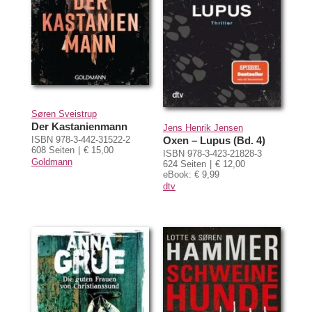
Søren Sveistrup
Der Kastanienmann
Jens Henrik Jensen
ISBN 978-3-442-31522-2
Oxen – Lupus (Bd. 4)
608 Seiten
€ 15,00
ISBN 978-3-423-21828-3
Goldmann
624 Seiten
€ 12,00
eBook: € 9,99
dtv