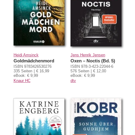
Heidi Amsinck
Jens Henrik Jensen
Goldmädchenmord
Oxen – Noctis (Bd. 5)
ISBN 9783426530276
ISBN 978-3-423-22044-6
335 Seiten
€ 16,99
576 Seiten
€ 12,00
eBook: € 9,99
eBook: € 9,99
Knaur HC
dtv