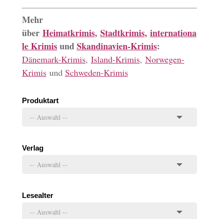
Mehr
über
Heimatkrimis
,
Stadtkrimis
,
internationa
le Krimis
und
Skandinavien-Krimis
:
Dänemark-Krimis
,
Island-Krimis
,
Norwegen-
Krimis
und
Schweden-Krimis
Produktart
Verlag
Lesealter