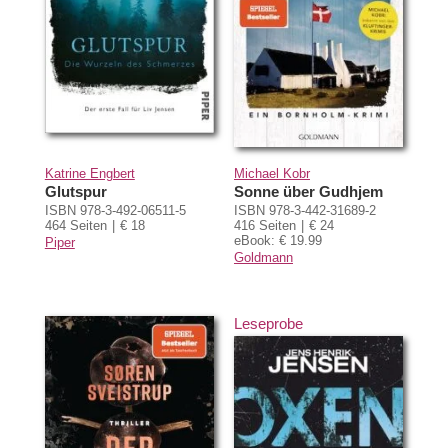
Katrine Engbert
Michael Kobr
Glutspur
Sonne über Gudhjem
ISBN 978-3-492-06511-5
ISBN 978-3-442-31689-2
464 Seiten
€ 18
416 Seiten
€ 24
eBook: € 19.99
Piper
Goldmann
Leseprobe