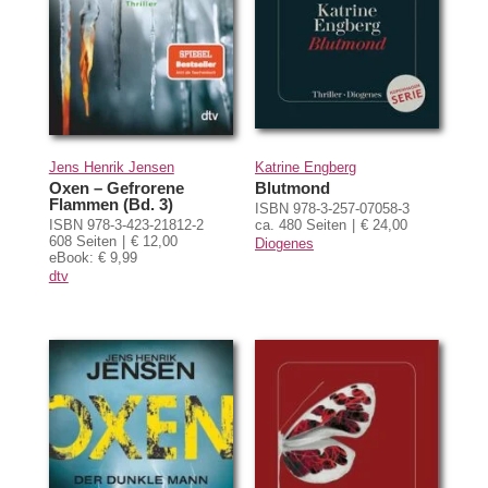
Jens Henrik Jensen
Katrine Engberg
Oxen – Gefrorene
Blutmond
Flammen (Bd. 3)
ISBN 978-3-257-07058-3
ISBN 978-3-423-21812-2
ca. 480 Seiten
€ 24,00
608 Seiten
€ 12,00
Diogenes
eBook: € 9,99
dtv