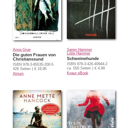
Anna Grue
Søren Hammer
Lotte Hammer
Die guten Frauen von
Schweinehunde
Christianssund
ISBN 978-3-426-40944-2
ISBN 978-3-85535-200-5
ca. 550 Seiten
€ 4,99
426 Seiten
€ 19,95
Knaur eBook
Atrium