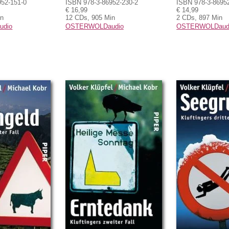
952-151-0
ISBN 978-3-86952-230-2
ISBN 978-3-8695
€ 16,99
€ 14,99
in
12 CDs, 905 Min
2 CDs, 897 Min
dio
OSTERWOLDaudio
OSTERWOLDaud