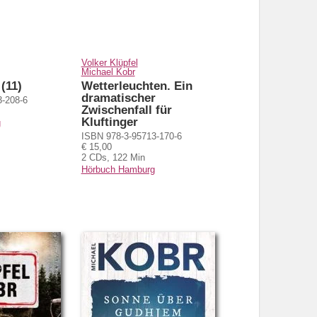
Volker Klüpfel
Michael Kobr
(11)
Wetterleuchten. Ein
dramatischer
3-208-6
Zwischenfall für
Kluftinger
g
ISBN 978-3-95713-170-6
€ 15,00
2 CDs, 122 Min
Hörbuch Hamburg