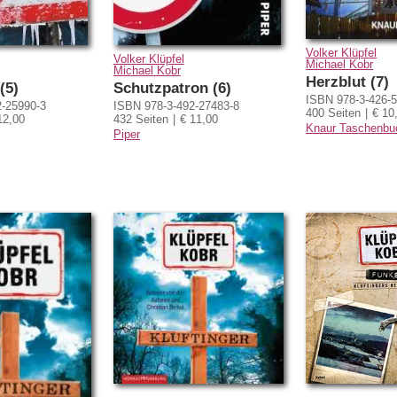
Volker Klüpfel
Volker Klüpfel
Michael Kobr
Michael Kobr
Herzblut (7)
(5)
Schutzpatron (6)
ISBN 978-3-426-5
2-25990-3
ISBN 978-3-492-27483-8
400 Seiten
€ 10
12,00
432 Seiten
€ 11,00
Knaur Taschenbu
Piper