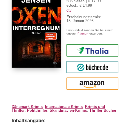
608 Seiten
€ 17,00
eBook: € 14,99
dtv
Erscheinungstermin:
15. Januar 2026
Das Produkt können Sie bei einem
unserer
Partner*
erwerben:
Thalia
buecher.de
Amazon
Dänemark-Krimis
,
Internationale Krimis
,
Krimis und
Thriller
,
Politthriller
,
Skandinavien-Krimis
,
Thriller Bücher
Inhaltsangabe: